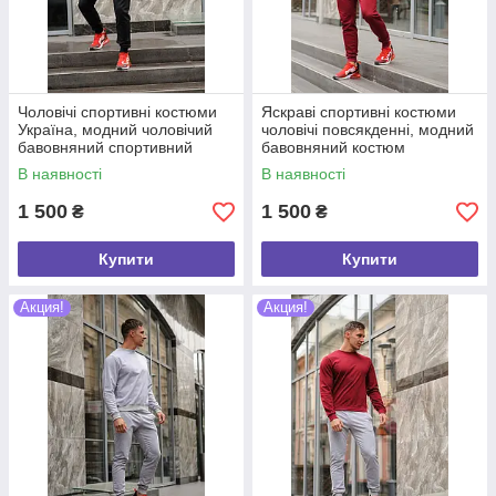
Чоловічі спортивні костюми
Яскраві спортивні костюми
Україна, модний чоловічий
чоловічі повсякденні, модний
бавовняний спортивний
бавовняний костюм
костюм трикотажний
спортивний чоловічий
В наявності
В наявності
повсякденний хб
яскравий хб
1 500
1 500
₴
₴
Купити
Купити
Акция!
Акция!