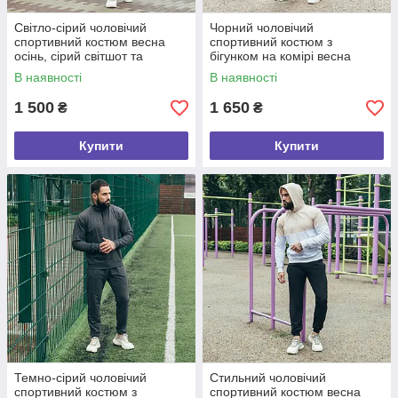
Світло-сірий чоловічий
Чорний чоловічий
спортивний костюм весна
спортивний костюм з
осінь, сірий світшот та
бігунком на комірі весна
спортивні штани розмір S
осінь, чорний світшот і
В наявності
В наявності
спортивні штани розмір S
1 500
1 650
₴
₴
Купити
Купити
Темно-сірий чоловічий
Стильний чоловічий
спортивний костюм з
спортивний костюм весна