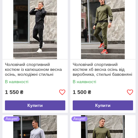
Чоловічий спортивний
Чоловічий спортивний
костюм із капюшоном весна
костюм хб весна осінь від
осінь, молодіжні стильні
виробника, стильні бавовняні
спортивні костюми хб від
спортивні костюми
В наявності
В наявності
виробника
1 550
1 500
₴
₴
Купити
Купити
Акция!
Акция!