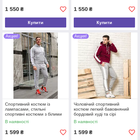
весняний
роздріб
1 550
1 550
₴
₴
Купити
Купити
Акция!
Акция!
Спортивний костюм із
Чоловічий спортивний
лампасами, стильні
костюм легкий бавовняний
спортивні костюми з білими
бордовий худі та сірі
смужками сезону весна-осінь
спортивні штани з
В наявності
В наявності
лампасами (смужки) хб
1 599
1 599
₴
₴