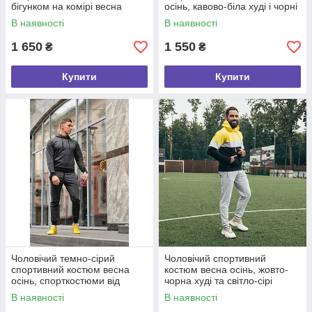
бігунком на комірі весна
осінь, кавово-біла худі і чорні
осінь, світшот і спортивні
спортивні штани розмір
В наявності
В наявності
штани розмір S
1 650
1 550
₴
₴
Купити
Купити
Чоловічий темно-сірий
Чоловічий спортивний
спортивний костюм весна
костюм весна осінь, жовто-
осінь, спорткостюми від
чорна худі та світло-сірі
виробника розмір S
штани від виробника розмір S
В наявності
В наявності