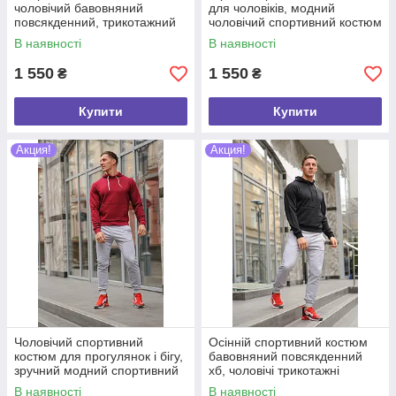
чоловічий бавовняний
для чоловіків, модний
повсякденний, трикотажний
чоловічий спортивний костюм
спортивний костюм із
хб осінь весна для
В наявності
В наявності
капюшоном для прогулянок,
прогулянок і бігу
бігу
1 550
1 550
₴
₴
Купити
Купити
Акция!
Акция!
Чоловічий спортивний
Осінній спортивний костюм
костюм для прогулянок і бігу,
бавовняний повсякденний
зручний модний спортивний
хб, чоловічі трикотажні
костюм бавовняний осінній і
спортивні костюми гуртом і в
В наявності
В наявності