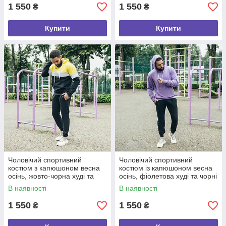
1 550
1 550
₴
₴
Купити
Купити
Чоловічий спортивний
Чоловічий спортивний
костюм з капюшоном весна
костюм із капюшоном весна
осінь, жовто-чорна худі та
осінь, фіолетова худі та чорні
чорні штани від виробника
штани хб від виробника
В наявності
В наявності
розмір S
1 550
1 550
₴
₴