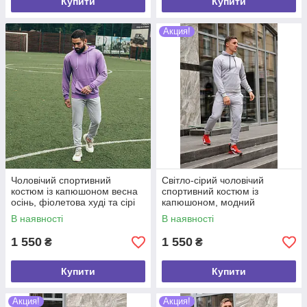
Купити
Купити
Акция!
Чоловічий спортивний
Світло-сірий чоловічий
костюм із капюшоном весна
спортивний костюм із
осінь, фіолетова худі та сірі
капюшоном, модний
штани хб від виробника
повсякденний спорткотюм
В наявності
В наявності
бавовна осінній і весняний
1 550
1 550
₴
₴
Купити
Купити
Акция!
Акция!