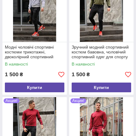
Модні чоловічі спортивні
Зручний модний спортивний
костюми трикотажні,
костюм бавовна, чоловічий
двоколірний спортивний
спортивний одяг для спорту
чоловічий костюм хб осінній і
та відпочинку, для
В наявності
В наявності
весняний
тренажерного залу
1 500
1 500
₴
₴
Купити
Купити
Акция!
Акция!