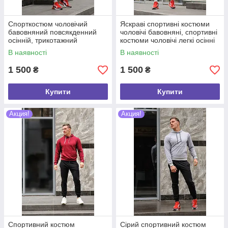
Спорткостюм чоловічий
Яскраві спортивні костюми
бавовняний повсякденний
чоловічі бавовняні, спортивні
осінній, трикотажний
костюми чоловічі легкі осінні
спортивний костюм чоловічий
та весняні трикотаж хб
В наявності
В наявності
для прогулянок і бігу
1 500
1 500
₴
₴
Купити
Купити
Акция!
Акция!
Спортивний костюм
Сірий спортивний костюм