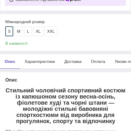
Міжнародний розмір
S
M
L
XL
XXL
В наявності
Опис
Характеристики
Доставка
Оплата
Умови п
Опис
Стильний чоловічий спортивний костюм
із капюшоном сезону весна-осінь,
фіолетове худі та чорні штани —
молодіжні стильні бавовняні
спорткостюми від виробника для
прогулянок, спорту та відпочинку