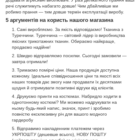
речі служитимуть набагато довше! Чим дбайливіше ми
робимо прання — тим довше термін експлуатації виробу.
5 аргументів на користь нашого магазина
Самі виробляємо. За якість відповідаємо! Тканина з
Туреччини. Туреччина — світовий лідер із виробництва
якісних трикотажних тканин. Обираємо найкраще,
продаємо надійне!
Швидко відправляємо посилки. Сьогодні замовили —
завтра отримали!
Тримаємо помірні ціни. Наша продукція доступна
кожному. Ідеальне співвідношення ціни та якості всіх
наших товарів дає змогу нам продавати їх десятками
щодня й отримувати позитивні відгуки від клієнтів.
Друкуємо принти на костюмах. Набридло ходити в
однотонному костюмі? Ми можемо надрукувати на
ньому будь-який напис, значок, принт і зробимо
повністю ексклюзивну річ для вашого модного
гардеробу
Відправимо накладенним платежем через
УКРПОШТУ (дешевше всього), НОВУ ПОШТУ