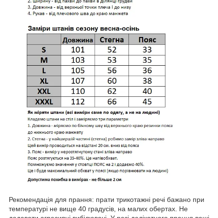
Рекомендація для прання: прати трикотажні речі бажано при
температурі не вище 40 градусів, на малих обертах. Не
додавати агресивні вибілювачі. У разі делікатного прання ваші