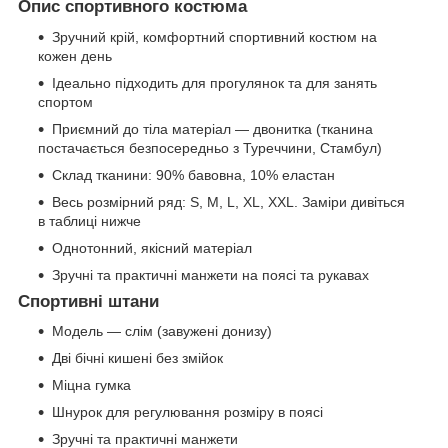
Опис спортивного костюма
Зручний крій, комфортний спортивний костюм на
кожен день
Ідеально підходить для прогулянок та для занять
спортом
Приємний до тіла матеріал — двонитка (тканина
постачається безпосередньо з Туреччини, Стамбул)
Склад тканини: 90% бавовна, 10% еластан
Весь розмірний ряд: S, M, L, XL, XXL. Заміри дивіться
в таблиці нижче
Однотонний, якісний матеріал
Зручні та практичні манжети на поясі та рукавах
Спортивні штани
Модель — слім (завужені донизу)
Дві бічні кишені без змійок
Міцна гумка
Шнурок для регулювання розміру в поясі
Зручні та практичні манжети