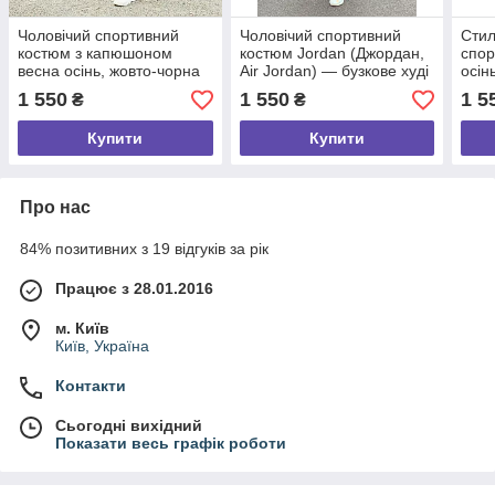
Чоловічий спортивний
Чоловічий спортивний
Стил
костюм з капюшоном
костюм Jordan (Джордан,
спор
весна осінь, жовто-чорна
Air Jordan) — бузкове худі
осін
худі та чорні штани від
та чорні штани/Весна-
та ч
1 550
1 550
1 5
₴
₴
виробника розмір S
осінь
розм
Купити
Купити
Про нас
84% позитивних з 19 відгуків за рік
Працює з 28.01.2016
м. Київ
Київ, Україна
Контакти
Сьогодні вихідний
Показати весь графік роботи