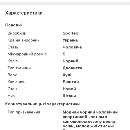
Характеристики
Основні
Виробник
Sportex
Країна виробник
Україна
Стать
Чоловіча
Міжнародний розмір
S
Колір
Чорний
Тип тканини
Двонитка
Верх
Худі
Капюшон
Вшитий
Стан
Новий
Низ
Штани
Користувальницькі характеристики
Тип призначення
Модний чорний чоловічий
спортивний костюм з
капюшоном сезону весна-
осінь, молодіжні стильні