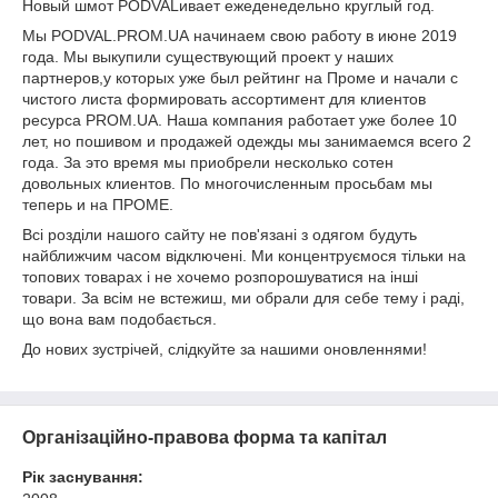
Новый шмот PODVALивает ежеденедельно круглый год.
Мы PODVAL.PROM.UA начинаем свою работу в июне 2019
года. Мы выкупили существующий проект у наших
партнеров,у которых уже был рейтинг на Проме и начали с
чистого листа формировать ассортимент для клиентов
ресурса PROM.UA. Наша компания работает уже более 10
лет, но пошивом и продажей одежды мы занимаемся всего 2
года. За это время мы приобрели несколько сотен
довольных клиентов. По многочисленным просьбам мы
теперь и на ПРОМЕ.
Всі розділи нашого сайту не пов'язані з одягом будуть
найближчим часом відключені. Ми концентруємося тільки на
топових товарах і не хочемо розпорошуватися на інші
товари. За всім не встежиш, ми обрали для себе тему і раді,
що вона вам подобається.
До нових зустрічей, слідкуйте за нашими оновленнями!
Організаційно-правова форма та капітал
Рік заснування: