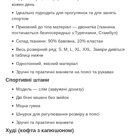
кожен день
Ідеально підходить для прогулянок та для занять
спортом
Приємний до тіла матеріал — двонитка (тканина
постачається безпосередньо з Туреччини, Стамбул)
Склад тканини: 90% бавовна, 10% еластан
Весь розмірний ряд: S, M, L, XL, XXL. Заміри дивіться
в таблиці нижче
Однотонний, якісний матеріал
Зручні та практичні манжети на поясі та рукавах
Спортивні штани
Модель — слім (завужені донизу)
Дві бічні кишені без змійок
Міцна гумка
Шнурок для регулювання розміру в поясі
Зручні та практичні манжети
Худі (кофта з капюшоном)