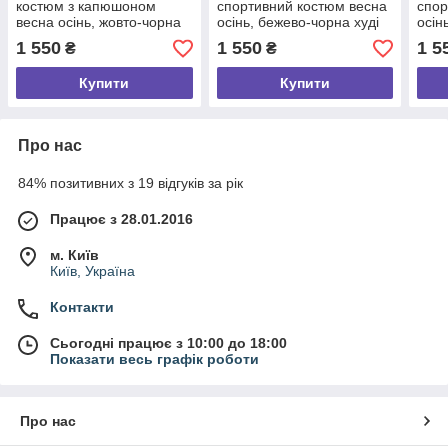
костюм з капюшоном
спортивний костюм весна
спор
весна осінь, жовто-чорна
осінь, бежево-чорна худі
осінь
худі та чорні штани від
та чорні спортивні штани
світ
1 550
1 550
1 5
₴
₴
виробника розмір S
розмір S
штан
Купити
Купити
Про нас
84% позитивних з 19 відгуків за рік
Працює з 28.01.2016
м. Київ
Київ, Україна
Контакти
Сьогодні працює з 10:00 до 18:00
Показати весь графік роботи
Про нас