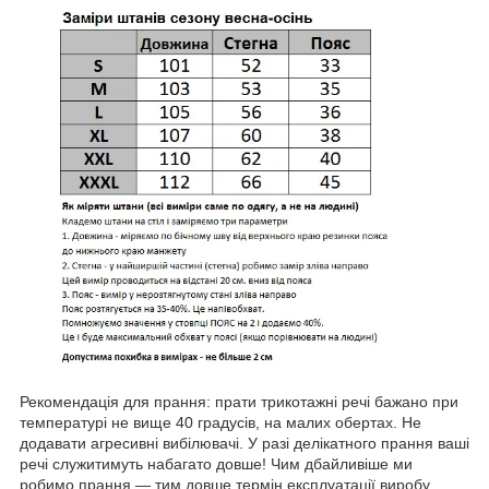
Рекомендація для прання: прати трикотажні речі бажано при
температурі не вище 40 градусів, на малих обертах. Не
додавати агресивні вибілювачі. У разі делікатного прання ваші
речі служитимуть набагато довше! Чим дбайливіше ми
робимо прання — тим довше термін експлуатації виробу.