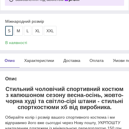
Міжнародний розмір
S
M
L
XL
XXL
В наявності
Опис
Характеристики
Доставка
Оплата
Умови п
Опис
Стильний чоловічий спортивний костюм
з капюшоном сезону весна-осінь, жовто-
чорна худі та світло-сірі штани - стильні
спорткостюми хб від виробника.
Обирайте колір і розмір вашого спортивного костюма і ми
відправимо його вже сьогодні через Нову пошту, УКРПОШТУ
накладеним платежем із мінімальною передоплатою 150 грн.