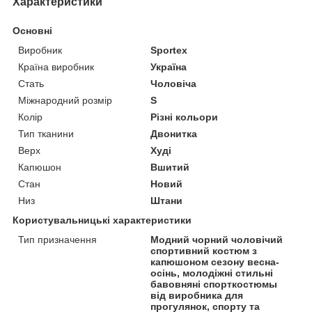
Характеристики
Основні
Виробник
Sportex
Країна виробник
Україна
Стать
Чоловіча
Міжнародний розмір
S
Колір
Різні кольори
Тип тканини
Двонитка
Верх
Худі
Капюшон
Вшитий
Стан
Новий
Низ
Штани
Користувальницькі характеристики
Тип призначення
Модний чорний чоловічий
спортивний костюм з
капюшоном сезону весна-
осінь, молодіжні стильні
бавовняні спорткостюмы
від виробника для
прогулянок, спорту та