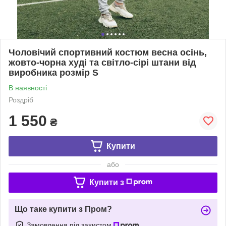
Чоловічий спортивний костюм весна осінь,
жовто-чорна худі та світло-сірі штани від
виробника розмір S
В наявності
Роздріб
1 550
₴
Купити
або
Купити з
Що таке купити з Пром?
Замовлення під захистом