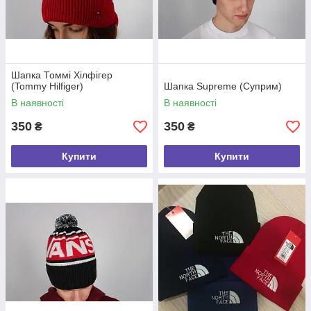
Шапка Томмі Хілфігер
(Tommy Hilfiger)
Шапка Supreme (Суприм)
В наявності
В наявності
350
350
₴
₴
Купити
Купити