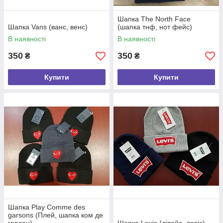
Шапка The North Face
Шапка Vans (ванс, венс)
(шапка тнф, нот фейс)
В наявності
В наявності
350
350
₴
₴
Купити
Купити
Шапка Play Comme des
garsons (Плей, шапка ком де