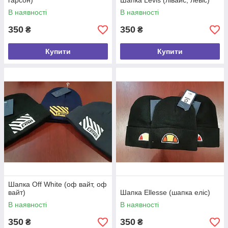
гарсон)
Шапка Levis (лівайс, левіс)
В наявності
В наявності
350
350
₴
₴
Купити
Купити
Шапка Off White (оф вайт, оф
вайт)
Шапка Ellesse (шапка еліс)
В наявності
В наявності
350
350
₴
₴