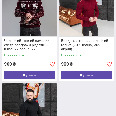
Чоловічий теплий зимовий
Бордовий теплий чоловічий
светр бордовий різдвяний,
гольф (70% вовна, 30%
в'язаний вовняний
акрил)
новорічний светр для
В наявності
В наявності
чоловіків Туреччина
900
900
₴
₴
Купити
Купити