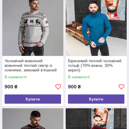
Чоловічий вовняний
Бірюзовий теплий чоловічий
вовняний теплий светр із
гольф (70% вовна, 30%
оленями, зимовий в'язаний
акрил)
светр турецький вовняні
В наявності
В наявності
чоловічі светри
900
900
₴
₴
Купити
Купити