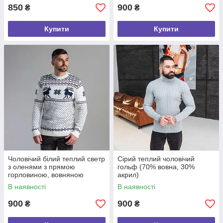
850
900
₴
₴
Купити
Купити
Чоловічий білий теплий светр
Сірий теплий чоловічий
з оленями з прямою
гольф (70% вовна, 30%
горловиною, вовняною
акрил)
зимовий чоловічий светр
В наявності
В наявності
в'язаний (Туреччина)
900
900
₴
₴