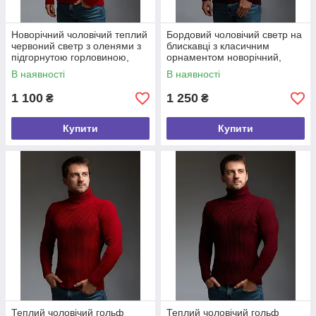
Новорічний чоловічий теплий
Бордовий чоловічий светр на
червоний светр з оленями з
блискавці з класичним
підгорнутою горловиною,
орнаментом новорічний,
Різдвяні вовняні светри
різдвяний светр на змійці
В наявності
В наявності
1 100
1 250
₴
₴
Купити
Купити
Теплий чоловічий гольф
Теплий чоловічий гольф