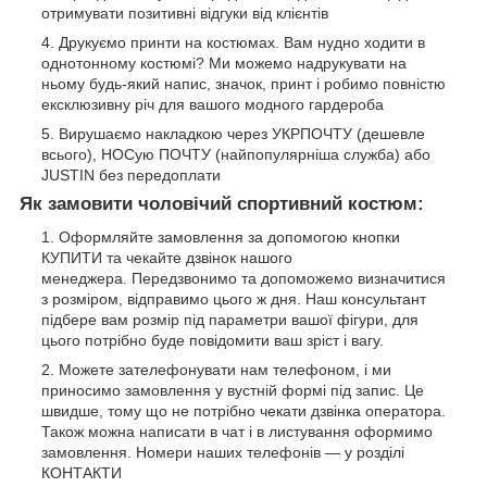
отримувати позитивні відгуки від клієнтів
Друкуємо принти на костюмах. Вам нудно ходити в
однотонному костюмі? Ми можемо надрукувати на
ньому будь-який напис, значок, принт і робимо повністю
ексклюзивну річ для вашого модного гардероба
Вирушаємо накладкою через УКРПОЧТУ (дешевле
всього), НОСую ПОЧТУ (найпопулярніша служба) або
JUSTIN без передоплати
Як замовити чоловічий спортивний костюм:
Оформляйте замовлення за допомогою кнопки
КУПИТИ та чекайте дзвінок нашого
менеджера. Передзвонимо та допоможемо визначитися
з розміром, відправимо цього ж дня. Наш консультант
підбере вам розмір під параметри вашої фігури, для
цього потрібно буде повідомити ваш зріст і вагу.
Можете зателефонувати нам телефоном, і ми
приносимо замовлення у вустній формі під запис. Це
швидше, тому що не потрібно чекати дзвінка оператора.
Також можна написати в чат і в листування оформимо
замовлення. Номери наших телефонів — у розділі
КОНТАКТИ