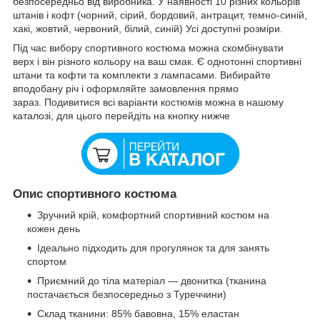
безпосередньо від виробника. У наявності 10 різних кольорів
штанів і кофт (чорний, сірий, бордовий, антрацит, темно-синій,
хакі, жовтий, червоний, білий, синій) Усі доступні розміри.
Під час вибору спортивного костюма можна скомбінувати
верх і він різного кольору на ваш смак. Є однотонні спортивні
штани та кофти та комплекти з лампасами. Вибирайте
вподобану річ і оформляйте замовлення прямо
зараз. Подивитися всі варіанти костюмів можна в нашому
каталозі, для цього перейдіть на кнопку нижче
Опис спортивного костюма
Зручний крій, комфортний спортивний костюм на
кожен день
Ідеально підходить для прогулянок та для занять
спортом
Приємний до тіла матеріал — двонитка (тканина
постачається безпосередньо з Туреччини)
Склад тканини: 85% бавовна, 15% еластан