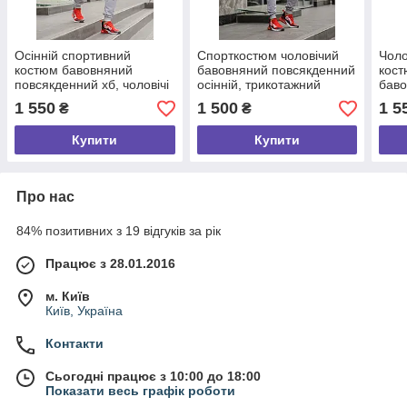
Осінній спортивний
Спорткостюм чоловічий
Чоло
костюм бавовняний
бавовняний повсякденний
кост
повсякденний хб, чоловічі
осінній, трикотажний
баво
трикотажні спортивні
спортивний костюм
борд
1 550
1 500
1 5
₴
₴
костюми гуртом і в роздріб
чоловічий для прогулянок
чорн
і бігу
Купити
Купити
Про нас
84% позитивних з 19 відгуків за рік
Працює з 28.01.2016
м. Київ
Київ, Україна
Контакти
Сьогодні працює з 10:00 до 18:00
Показати весь графік роботи