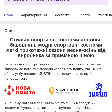
Опис
Характеристики
Доставка
Оплата
Умови п
Опис
Стильні спортивні костюми чоловічі
бавовняні, модні спортивні костюми
легкі трикотажні сезони весна-осінь від
виробника за приємною ціною
Вибирайте колір і розмір вашого спортивного костюма і ми
відправимо його вже сьогодні через Нову пошту, УКРПОТУ
або службу доставки JUSTIN наложеним платежем без
попереднього
У нашому магазині великий вибір стильних молодіжних
костюмів. Чудовий варіант на весну/літо/теплу осінь