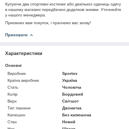
Купуючи два спортивні костюми або декількох одиниць одягу
в нашому магазині передбачені додаткові знижки. Уточнюйте
у нашого менеджера.
Приємних вам покупок, і прагнемо вас знову!
Приховати
Характеристики
Основні
Виробник
Sportex
Країна виробник
Україна
Стать
Чоловіча
Колір
Бордовий
Верх
Світшот
Тип тканини
Двонитка
Капюшон
Без капюшона
Стан
Новий
Низ
Штани