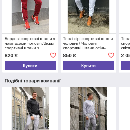
Бордові спортивні штани з
Теплі сірі спортивні штани
Тепл
лампасами чоловічі/Віські
чоловічі / Чоловічі
спор
спортивні штани з
спортивні штани осінь-
світ
лампасами весна/літо/
зима
коф
820
850
2 0
₴
₴
осінь
Розм
Купити
Купити
Подібні товари компанії