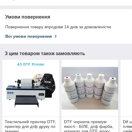
Умови повернення
Повернення товару впродовж 14 днів за домовленістю
Всі умови повернення
З цим товаром також замовляють
Текстильний принтер DTF,
DTF чорнила преміум
Dtf 
принтер для дтф друку по
якості - БІЛЕ, дтф фарба,
плів
тканині
чорнило для DTF друку
шейк