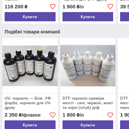
direct to film
друк
116 200
1 900
39 
₴
₴/л
Купити
Купити
Подібні товари компанії
UV- чорнило — Біле, УФ-
DTF чорнило преміум
DTF 
фарба, чорнило для UV-
якості - сині, червоні, жовті
якос
друку
та чорні (cmyk) дтф
чорн
фарба, чорнило для DTF
direc
2 350
1 800
1 9
₴/флакон
₴/л
Купити
Купити