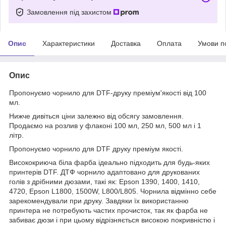
Замовлення під захистом
Опис
Характеристики
Доставка
Оплата
Умови п
Опис
Пропонуємо чорнило для DTF-друку преміум'якості від 100
мл.
Нижче дивіться ціни залежно від обсягу замовлення.
Продаємо на розлив у флаконі 100 мл, 250 мл, 500 мл і 1
літр.
Пропонуємо чорнило для DTF друку преміум якості.
Висококриюча біла фарба ідеально підходить для будь-яких
принтерів DTF. ДТФ чорнило адаптовано для друкованих
голів з дрібними дюзами, такі як: Epson 1390, 1400, 1410,
4720, Epson L1800, 1500W, L800/L805. Чорнила відмінно себе
зарекомендували при друку. Завдяки їх використанню
принтера не потребують частих прочисток, так як фарба не
забиває дюзи і при цьому відрізняється високою покривністю і