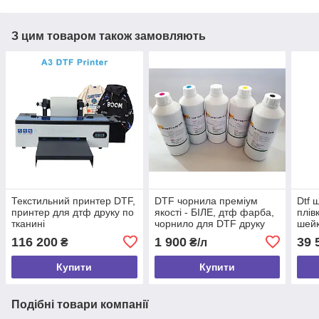
З цим товаром також замовляють
Текстильний принтер DTF,
DTF чорнила преміум
Dtf 
принтер для дтф друку по
якості - БІЛЕ, дтф фарба,
плів
тканині
чорнило для DTF друку
шейк
direct to film
друк
116 200
1 900
39 
₴
₴/л
Купити
Купити
Подібні товари компанії