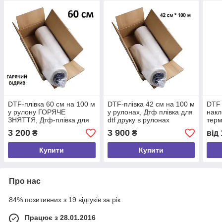
DTF-плівка 60 см на 100 м
DTF-плівка 42 см на 100 м
DTF 
у рулону ГОРЯЧЕ
у рулонах, Дтф плівка для
накл
ЗНЯТТЯ, Дтф-плівка для
dtf друку в рулонах
терм
dtf друку в рулонах
0,42*100 м
посл
3 200
3 900
₴
₴
від
0,60*100 м
суве
Купити
Купити
Про нас
84% позитивних з 19 відгуків за рік
Працює з 28.01.2016