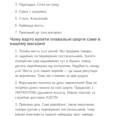
Підкладка: Сітка на гумці.
Гумка + шнурівка.
Стиль: Класичний.
Найвища якість.
Приємний до тіла матеріал.
Чому варто купити плавальні шорти саме в
нашому магазині
Топова якість усіх речей. Мы продаем товары
от надійних та перевірених постачальників. Багато
позицій ми самі відшиваємо тут в Україні, кожну
деталь виробництва під контролем. Надійність понад
усе! Якість усіх наших виробів — це наша репутація
як виробника. Тому ми стежимо за цим щодня.
Вирушаємо посилки на день замовлення! Вам не
потрібно довго чекати на свої шорти. Працюємо з
УКРПОЧТОЮ (дешевле всього), Новою поштою та
службою доставки JUSTIN
Приємна ціна. Самі вироблені, також викупаємо
товари гуртом у перевірених постачальників, тому
маємо можливість надати найкращу ціну, завжди