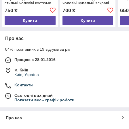
стильні чоловічі костюми
чоловічі купальні яскраві
комплекти на літо від
плавки для пляжу (шорти
750
700
650
₴
₴
виробника
для купання)
Купити
Купити
Про нас
84% позитивних з 19 відгуків за рік
Працює з 28.01.2016
м. Київ
Київ, Україна
Контакти
Сьогодні вихідний
Показати весь графік роботи
Про нас