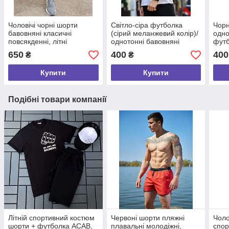
Чоловічі чорні шорти
Світло-сіра футболка
Чорн
бавовняні класичні
(сірий меланжевий колір)/
одно
повсякденні, літні
однотонні бавовняні
фут
спортивні шорти
футболки
650
400
400
₴
₴
однотонні трикотажні
Купити
Купити
Подібні товари компанії
Літній спортивний костюм
Червоні шорти пляжні
Чолов
шорти + футболка ACAB,
плавальні молодіжні,
спор