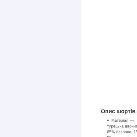
Опис шортів
Матеріал —
турецька двонит
85% бавовна, 15