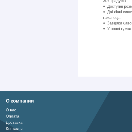
30+ градусів
Доступні розм
Дві бічні киш
гаманець.
Завдяки баво
У поясі гумка
О компании
О нас
Оплата
Доставка
Контакты