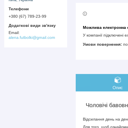
+380 (67) 789-23-99
У компанії підключені 
alena.futbolki@gmail.com
по
Опис
Чоловічі бавовня
Відсилання день на день
Для того, щоб ознайомит