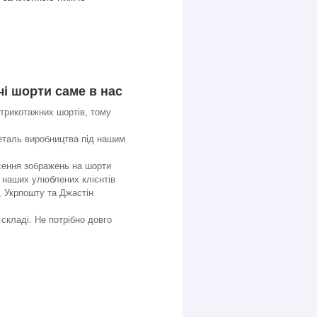
чі шорти саме в нас
 трикотажних шортів, тому
еталь виробництва під нашим
сення зображень на шорти
я наших улюблених клієнтів
 Укрпошту та Джастін
 складі. Не потрібно довго