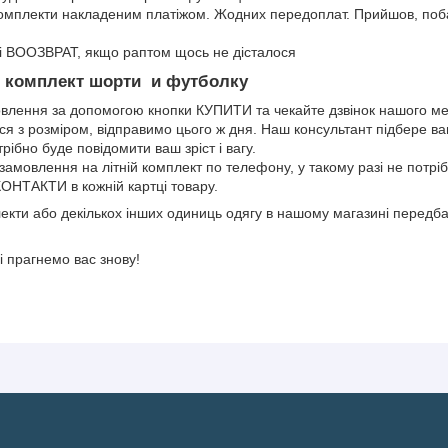
комплекти накладеним платіжом. Жодних передоплат. Прийшов, поба
 ВООЗВРАТ, якщо раптом щось не дісталося
й комплект шорти и футболку
лення за допомогою кнопки КУПИТИ та чекайте дзвінок нашого м
я з розміром, відправимо цього ж дня. Наш консультант підбере ва
рібно буде повідомити ваш зріст і вагу.
мовлення на літній комплект по телефону, у такому разі не потрі
КОНТАКТИ в кожній картці товару.
лекти або декількох інших одиниць одягу в нашому магазині передба
і прагнемо вас знову!