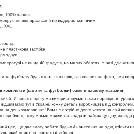
и
ж, 100% хлопок
модрук, не відпирається й не віддирається нічим
L, XXL
ліестер
на пластикова застібка
ермодрук
пературі не вище 40 градусів, на малих обертах. У разі делікатног
и та футболку будь-якого з кольорів, зазначених на фото, і ми сфо
і комплекти (шорти та футболки) саме в нашому магазині
 речей. У пошитті одягу ми використовуємо тільки перевірені турецьк
 відшиваємо тут в Україні, кожну деталь виробництва під контролем
 на день замовлення! Вам не потрібно довго чекати на свій костю
і вироблені, тому маємо можливість надати найкращу ціну, завжди
аний цех, що дає змогу робити будь-які нанесення на одяг, втілити 
будь-який принт на шортах і футболці