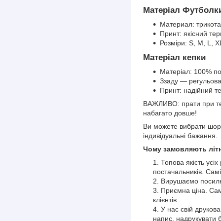
Матеріал Футболк
Материал: трикота
Принт: якісний тер
Розміри: S, M, L, X
Матеріал кепки
Матеріал: 100% по
Ззаду — регульова
Принт: надійний т
ВАЖЛИВО: прати при тем
набагато довше!
Ви можете вибрати шорт
індивідуальні бажання.
Чому замовляють літн
Топова якість усіх
постачальників. Самі
Вирушаємо посилки
Приємна ціна. Сам
клієнтів
У нас свій друков
напис, надрукувати 