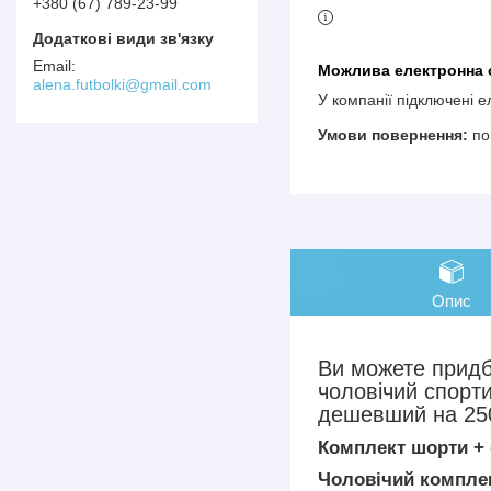
+380 (67) 789-23-99
alena.futbolki@gmail.com
У компанії підключені 
по
Опис
Ви можете придб
чоловічий спорт
дешевший на 250 
Комплект шорти + 
Чоловічий комплек