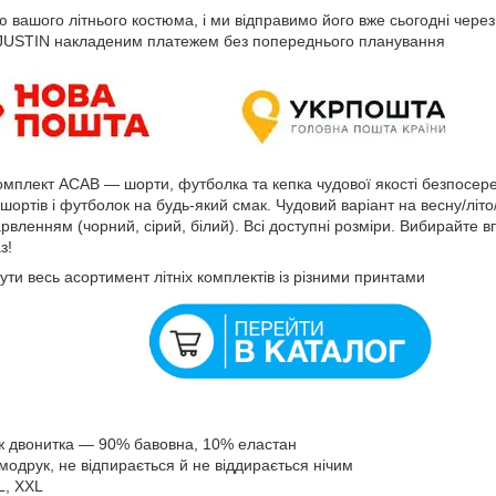
 вашого літнього костюма, і ми відправимо його вже сьогодні чер
 JUSTIN накладеним платежем без попереднього планування
омплект ACAB — шорти, футболка та кепка чудової якості безпосеред
 шортів і футболок на будь-який смак. Чудовий варіант на весну/літо
арвленням (чорний, сірий, білий). Всі доступні розміри. Вибирайте 
з!
ти весь асортимент літніх комплектів із різними принтами
ж двонитка — 90% бавовна, 10% еластан
модрук, не відпирається й не віддирається нічим
L, XXL