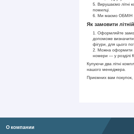
Вирушаємо літні 
помилці.
Ми маємо ОБМІН і
Як замовити літні
Оформляйте замов
допоможе визначитис
фігури, для цього пот
Можна оформити за
номери — у розділі 
Купуючи два літні комп
нашого менеджера.
Приємних вам покупок, 
О компании