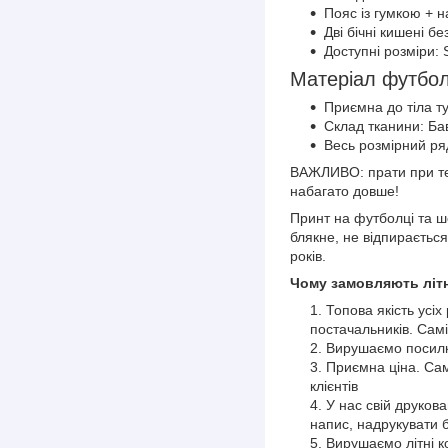
Пояс із гумкою + 
Дві бічні кишені бе
Доступні розміри: 
Матеріал футбо
Приємна до тіла т
Склад тканини: Б
Весь розмірний ряд
ВАЖЛИВО: прати при тем
набагато довше!
Принт на футболці та ш
блякне, не відпирається
років.
Чому замовляють літн
Топова якість усіх
постачальників. Самі
Вирушаємо посилки
Приємна ціна. Сам
клієнтів
У нас свій друков
напис, надрукувати 
Вирушаємо літні 