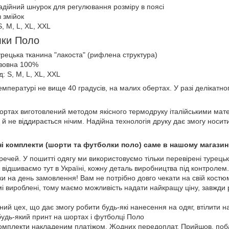
надійний шнурок для регулювання розміру в поясі
з змійок
S, M, L, XL, XXL
лки Поло
урецька тканина "лакоста" (рифлена структура)
авовна 100%
: S, M, L, XL, XXL
пературі не вище 40 градусів, на малих обертах. У разі делікатно
ортах виготовлений методом якісного термодруку італійськими матер
 й не віддирається нічим. Надійна технологія друку дає змогу носи
і комплекти (шорти та футболки поло) саме в нашому магазин
 речей. У пошитті одягу ми використовуємо тільки перевірені турецьк
 відшиваємо тут в Україні, кожну деталь виробництва під контролем
 на день замовлення! Вам не потрібно довго чекати на свій костю
і вироблені, тому маємо можливість надати найкращу ціну, завжди
аний цех, що дає змогу робити будь-які нанесення на одяг, втілити 
будь-який принт на шортах і футболці Поло
комплекти накладеним платіжом. Жодних передоплат. Прийшов, поба