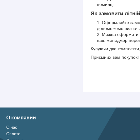
помилці.
Як замовити літні
Оформляйте замов
допоможемо визначит
Можна оформити з
наш менеджер перет
Купуючи два комплекти,
Приємних вам покупок!
О компании
О нас
Оплата