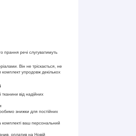
го прання речі слугуватимуть
іалами. Він не тріскається, не
ти комплект упродовж декількох
і
і тканини від надійних
.
м
 робимо знижки для постійних
на комплекті ваш персональний
чив, оплатив на Новій