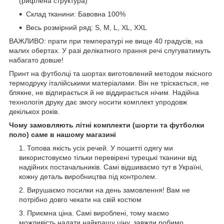
(рифлена структура)
Склад тканини: Бавовна 100%
Весь розмірний ряд: S, M, L, XL, XXL
ВАЖЛИВО: прати при температурі не вище 40 градусів, на
малих обертах. У разі делікатного прання речі слугуватимуть
набагато довше!
Принт на футболці та шортах виготовлений методом якісного
термодруку італійськими матеріалами. Він не тріскається, не
блякне, не відпирається й не віддирається нічим. Надійна
технологія друку дає змогу носити комплект упродовж
декількох років.
Чому замовляють літні комплекти (шорти та футболки
поло) саме в нашому магазині
Топова якість усіх речей. У пошитті одягу ми
використовуємо тільки перевірені турецькі тканини від
надійних постачальників. Самі відшиваємо тут в Україні,
кожну деталь виробництва під контролем.
Вирушаємо посилки на день замовлення! Вам не
потрібно довго чекати на свій костюм
Приємна ціна. Самі вироблені, тому маємо
можливість надати найкращу ціну, завжди робимо