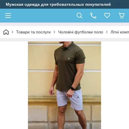
Мужская одежда для требовательных покупателей
Товари та послуги
Чоловічі футболки поло
Літні ком