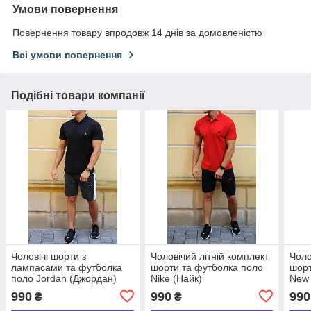
Умови повернення
Повернення товару впродовж 14 днів за домовленістю
Всі умови повернення
Подібні товари компанії
Чоловічі шорти з
Чоловічий літній комплект
Чоло
лампасами та футболка
шорти та футболка поло
шорт
поло Jordan (Джордан)
Nike (Найк)
New 
Нью 
990
990
990
₴
₴
Нью