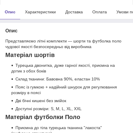
Опис
Характеристики
Доставка
Оплата
Умови п
Опис
Представляємо літні комплекти — шорти та футболка поло
чудової якості безпосередньо від виробника
Матеріал шортів
Турецька двонитка, дуже гарної якості, приємна на
дотик з обох боків
Склад тканини: Бавовна 90%, еластан 10%
Пояс із гумкою + надійний шнурок для регулювання
розміру в поясі
Дві бічні кишені без змійок
Доступні розміри: S, M, L, XL, XXL
Матеріал футболки Поло
Приємна до тіла турецька тканина "лакоста"