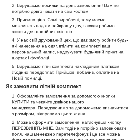
Вирушаємо посилки на день замовлення! Вам не
потрібно довго чекати на свій костюм
Приємна ціна. Самі вироблені, тому маємо
можливість надати найкращу ціну, завжди робимо
знижки для постійних клієнтів
У нас свій друкований цех, що дає змогу робити будь-
які нанесення на одяг, втілити на комплекті ваш
персональний напис, надрукувати будь-який принт на
шортах і футболці
Вирушаємо літні комплекти накладеним платіжом.
Жодних передоплат. Прийшов, побачив, оплатив на
Новій помилці.
Як замовити літній комплект
Оформляйте замовлення за допомогою кнопки
КУПИТИ та чекайте дзвінок нашого
менеджера. Передзвонимо та допоможемо визначитися
з розміром, відправимо цього ж дня.
Можна оформити замовлення, натиснувши кнопку
ПЕРЕЗВИНІТЬ МНЕ. Вам тоді не потрібно заповнювати
поля, наш менеджер перетелефонує і це все можна
буде продиктувати телефоном, якщо вам так зручніше.