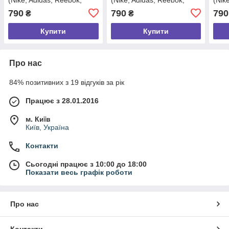
Under Armour, Jordan, Fila,
Under Armour, Jordan, Fila,
Unde
790
790
790
₴
₴
Puma)
Puma)
Pum
Купити
Купити
Про нас
84% позитивних з 19 відгуків за рік
Працює з 28.01.2016
м. Київ
Київ, Україна
Контакти
Сьогодні працює з 10:00 до 18:00
Показати весь графік роботи
Про нас
Контакти