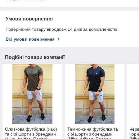
Умови повернення
Повернення товару впродовж 14 днів за домовленістю
Всі умови повернення
Подібні товари компанії
Оливкова футболка (хакі)
Темно-синя футболка та
Черв
та сірі шорти з брендами
сірі шорти з брендами
чорн
(Nike, Adidas, Reebok,
(Nike, Adidas, Reebok,
(Nik