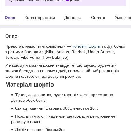
Опис
Характеристики
Доставка
Оплата
Умови п
Опис
Представляємо літні комплекти —
чоловічі шорти
та футболки
з різними брендами (Nike, Adidas, Reebok, Under Armour,
Jordan, Fila, Puma, New Balance)
У нашому магазині кожен знайде те, що шукає. Будь-який
значок бренда на вашому одязі, величезний вибір кольорів
шортів і футболок, всі доступні розміри.
Матеріал шортів
Турецька двонитка, дуже гарної якості, приємна на
дотик з обох боків
Склад тканини: Бавовна 90%, еластан 10%
Пояс із гумкою + надійний шнурок для регулювання
розміру в поясі
Дві бічні кишені без змійок