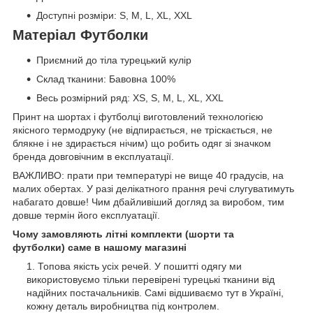
Доступні розміри: S, M, L, XL, XXL
Матеріал Футболки
Приємний до тіла турецький кулір
Склад тканини: Бавовна 100%
Весь розмірний ряд: XS, S, M, L, XL, XXL
Принт на шортах і футболці виготовлений технологією
якісного термодруку (не відпирається, не тріскається, не
блякне і не здирається нічим) що робить одяг зі значком
бренда довговічним в експлуатації.
ВАЖЛИВО: прати при температурі не вище 40 градусів, на
малих обертах. У разі делікатного прання речі слугуватимуть
набагато довше! Чим дбайливіший догляд за виробом, тим
довше термін його експлуатації.
Чому замовляють літні комплекти (шорти та
футболки) саме в нашому магазині
Топова якість усіх речей. У пошитті одягу ми
використовуємо тільки перевірені турецькі тканини від
надійних постачальників. Самі відшиваємо тут в Україні,
кожну деталь виробництва під контролем.