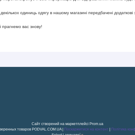
декількох одиниць одягу в нашому магазині передбачені додаткові
і прагнемо вас знову!
Сайт створений на маркетплейсі
Prom.ua
Магазин проверенных товаров PODVAL.СOM.UA |
Поскаржитися на контент
|
Політика кон
Select Language
▼