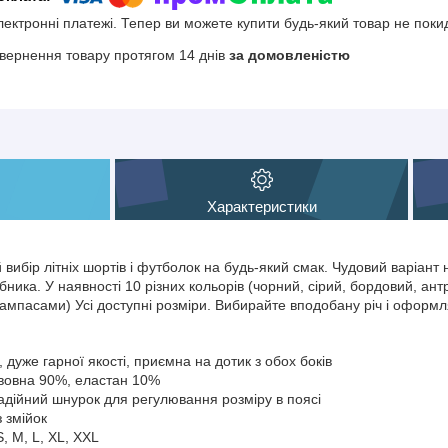
електронні платежі. Тепер ви можете купити будь-який товар не поки
вернення товару протягом 14 днів
за домовленістю
Характеристики
 вибір літніх шортів і футболок на будь-який смак. Чудовий варіант н
ника. У наявності 10 різних кольорів (чорний, сірий, бордовий, антр
 лампасами) Усі доступні розміри. Вибирайте вподобану річ і оформ
 дуже гарної якості, приємна на дотик з обох боків
авовна 90%, еластан 10%
надійний шнурок для регулювання розміру в поясі
з змійок
S, M, L, XL, XXL