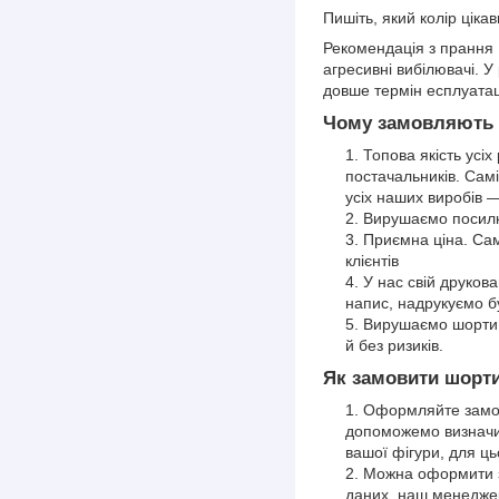
Пишіть, який колір цік
Рекомендація з прання 
агресивні вибілювачі. 
довше термін есплуатац
Чому замовляють ш
Топова якість усіх
постачальників. Самі
усіх наших виробів 
Вирушаємо посилки
Приємна ціна. Сам
клієнтів
У нас свій друков
напис, надрукуємо б
Вирушаємо шорти 
й без ризиків.
Як замовити шорт
Оформляйте замов
допоможемо визначит
вашої фігури, для ць
Можна оформити з
даних, наш менедже