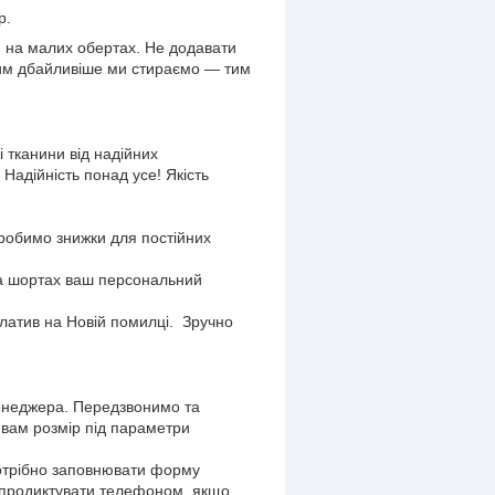
ір.
, на малих обертах. Не додавати
 Чим дбайливіше ми стираємо — тим
і тканини від надійних
 Надійність понад усе! Якість
 робимо знижки для постійних
 на шортах ваш персональний
атив на Новій помилці. Зручно
енеджера. Передзвонимо та
 вам розмір під параметри
отрібно заповнювати форму
 продиктувати телефоном, якщо