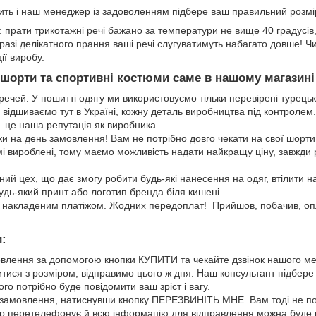
авить і наш менеджер із задоволенням підбере ваш правильний розм
: прати трикотажні речі бажано за температури не вище 40 градусів
У разі делікатного прання ваші речі слугуватимуть набагато довше!
ії виробу.
орти та спортивні костюми саме в нашому магазині
 речей. У пошитті одягу ми використовуємо тільки перевірені турецьк
 відшиваємо тут в Україні, кожну деталь виробництва під контролем.
— це наша репутація як виробника
 на день замовлення! Вам не потрібно довго чекати на свої шорти
і вироблені, тому маємо можливість надати найкращу ціну, завжди
аний цех, що дає змогу робити будь-які нанесення на одяг, втілити
удь-який принт або логотип бренда біля кишені
накладеним платіжом. Жодних передоплат! Прийшов, побачив, опл
и:
лення за допомогою кнопки КУПИТИ та чекайте дзвінок нашого м
ися з розміром, відправимо цього ж дня. Наш консультант підбере
ого потрібно буде повідомити ваш зріст і вагу.
амовлення, натиснувши кнопку ПЕРЕЗВИНІТЬ МНЕ. Вам тоді не п
р перетелефонує й всю інформацію для відправлення можна буде