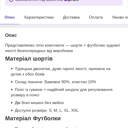
Опис
Характеристики
Доставка
Оплата
Умови п
Опис
Представляємо літні комплекти — шорти + футболка чудової
якості безпосередньо від виробника
Матеріал шортів
Турецька двонитка, дуже гарної якості, приємна на
дотик з обох боків
Склад тканини: Бавовна 90%, еластан 10%
Пояс із гумкою + надійний шнурок для регулювання
розміру в поясі
Дві бічні кишені без змійок
Доступні розміри: S, M, L, XL, XXL
Матеріал Футболки