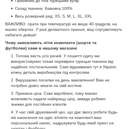
Приємний до тіла турецький кулір
Склад тканини: Бавовна 100%
Весь розмірний ряд: XS, S, M, L, XL, XXL
ВАЖЛИВО: прати при температурі не вище 40 градусів, на
малих обертах. У разі делікатного прання, віщі слугуватимуть
набагато довше!
Чому замовляють літні комплекти (шорти та
футболки) саме в нашому магазині
Топова якість усіх речей. У пошитті одягу ми
використовуємо тільки перевірені турецькі тканини від
надійних постачальників. Самі відшиваємо тут в Україні,
кожну деталь виробництва під контролем.
Вирушаємо посилки на день замовлення! Вам не
потрібно довго чекати на свій костюм
Приємна ціна. Самі вироблені, тому маємо
можливість надати найкращу ціну, завжди робимо
знижки для постійних клієнтів
У нас свій друкований цех, що дає змогу робити будь-
які нанесення на одяг, втілити на комплекті ваш
персональний напис, надрукувати будь-який принт на
шортах і футболці