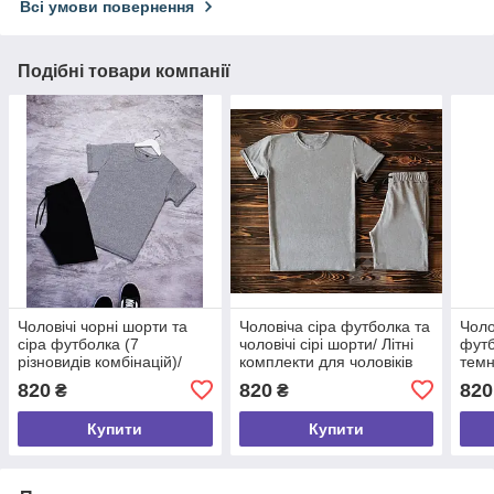
Всі умови повернення
Подібні товари компанії
Чоловічі чорні шорти та
Чоловіча сіра футболка та
Чоло
сіра футболка (7
чоловічі сірі шорти/ Літні
футб
різновидів комбінацій)/
комплекти для чоловіків
темн
Літні комплекти для
комп
820
820
820
₴
₴
чоловіків без принтів
Купити
Купити