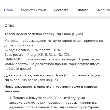
Опис
Характеристики
Доставка
Оплата
Умови п
Опис
Топові моделі весняної колекції від Puma (Пума)
Матеріал: турецька двонитка, дуже гарної якості, приємна на
дотик з обох боків.
Склад: Бавовна 90%, еластан 10%
Весь розмірний ряд: XS, S, M, L, XL, XXL
ВАЖЛИВО: прати при температурі не вище 40 градусів, на
малих обертах. За делікатного прання, гарні слугуватимуть
набагато довше!
Дуже якісні та надійні костюми Пума (Puma) безпосередньо
від виробника без зайвих націнок.
Чому замовляють спортивні костюми саме в нашому
магазині
Топова якість усіх речей. У пошитті одягу ми
використовуємо тільки перевірені турецькі тканини від
надійних постачальників. Самі відшиваємо тут в Україні,