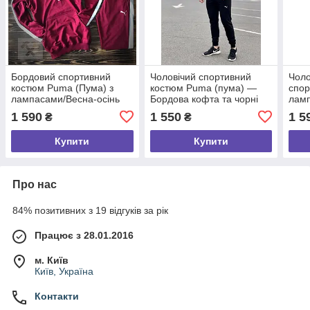
Бордовий спортивний
Чоловічий спортивний
Чоло
костюм Puma (Пума) з
костюм Puma (пума) —
спор
лампасами/Весна-осінь
Бордова кофта та чорні
ламп
штани/Весна-осінь
штан
1 590
1 550
1 5
₴
₴
Купити
Купити
Про нас
84% позитивних з 19 відгуків за рік
Працює з 28.01.2016
м. Київ
Київ, Україна
Контакти