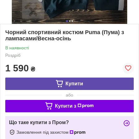
Чорний спортивний костюм Puma (Пума) з
лампасами/Весна-осінь
В наявності
Роздріб
1 590
₴
Купити
або
Купити з
Що таке купити з Пром?
Замовлення під захистом