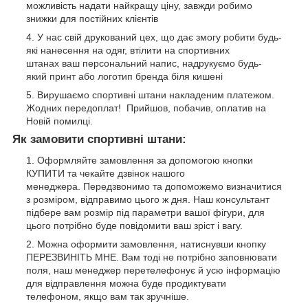
можливість надати найкращу ціну, завжди робимо
знижки для постійних клієнтів
У нас свій друкований цех, що дає змогу робити будь-
які нанесення на одяг, втілити на спортивних
штанах ваш персональний напис, надрукуємо будь-
який принт або логотип бренда біля кишені
Вирушаємо спортивні штани накладеним платежом.
Жодних передоплат! Прийшов, побачив, оплатив на
Новій помилці.
Як замовити спортивні штани:
Оформляйте замовлення за допомогою кнопки
КУПИТИ та чекайте дзвінок нашого
менеджера. Передзвонимо та допоможемо визначитися
з розміром, відправимо цього ж дня. Наш консультант
підбере вам розмір під параметри вашої фігури, для
цього потрібно буде повідомити ваш зріст і вагу.
Можна оформити замовлення, натиснувши кнопку
ПЕРЕЗВИНІТЬ МНЕ. Вам тоді не потрібно заповнювати
поля, наш менеджер перетелефонує й усю інформацію
для відправлення можна буде продиктувати
телефоном, якщо вам так зручніше.