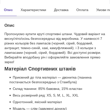
Опис
Характеристики
Доставка
Оплата
Умови п
Опис
Пропонуємо купити круті спортивні штани. Чудовий варіант на
весну/літо/осінь безпосередньо від виробника. У наявності 7
різних кольорів без лампасів (чорний, сірий, бордовий,
антрацит, темно-синій, хакі, камуфляжний). і 3 кольори з
лампасами (чорний, сірий, бордовий). Всі доступні розміри.
Вибирайте вподобану річ і оформляйте замовлення прямо
зараз!
Матеріал Спортивних штанів
Приємний до тіла матеріал — двонитка (тканина
постачається безпосередньо з Стамбула)
Склад тканини: 85% бавовна, 15% еластан
Весь розмірний ряд: XS, S, M, L, XL, XXL
Однотонний, якісний матеріал
Модель — слім (завужені донизу)