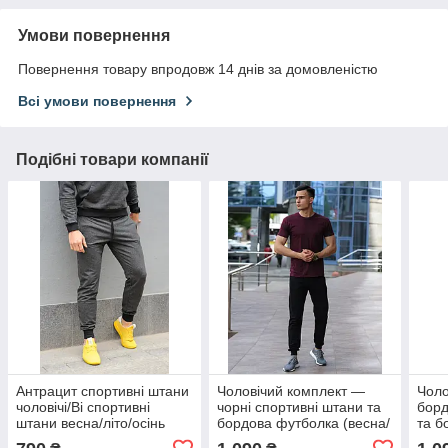
Умови повернення
Повернення товару впродовж 14 днів за домовленістю
Всі умови повернення
Подібні товари компанії
Антрацит спортивні штани
Чоловічий комплект —
Чоло
чоловічі/Ві спортивні
чорні спортивні штани та
борд
штани весна/літо/осінь
бордова футболка (весна/
та б
літо-осінь)
(вес