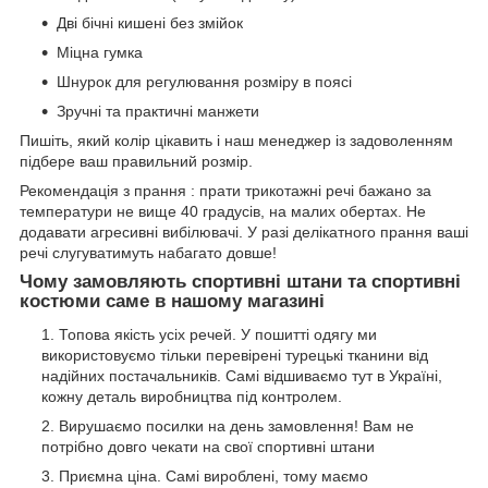
Дві бічні кишені без змійок
Міцна гумка
Шнурок для регулювання розміру в поясі
Зручні та практичні манжети
Пишіть, який колір цікавить і наш менеджер із задоволенням
підбере ваш правильний розмір.
Рекомендація з прання : прати трикотажні речі бажано за
температури не вище 40 градусів, на малих обертах. Не
додавати агресивні вибілювачі. У разі делікатного прання ваші
речі слугуватимуть набагато довше!
Чому замовляють спортивні штани та спортивні
костюми саме в нашому магазині
Топова якість усіх речей. У пошитті одягу ми
використовуємо тільки перевірені турецькі тканини від
надійних постачальників. Самі відшиваємо тут в Україні,
кожну деталь виробництва під контролем.
Вирушаємо посилки на день замовлення! Вам не
потрібно довго чекати на свої спортивні штани
Приємна ціна. Самі вироблені, тому маємо