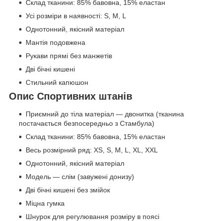
Склад тканини: 85% бавовна, 15% еластан
Усі розміри в наявності: S, M, L
Однотонний, якісний матеріал
Мантія подовжена
Рукави прямі без манжетів
Дві бічні кишені
Стильний капюшон
Опис Спортивних штанів
Приємний до тіла матеріал — двонитка (тканина
постачається безпосередньо з Стамбула)
Склад тканини: 85% бавовна, 15% еластан
Весь розмірний ряд: XS, S, M, L, XL, XXL
Однотонний, якісний матеріал
Модель — слім (завужені донизу)
Дві бічні кишені без змійок
Міцна гумка
Шнурок для регулювання розміру в поясі