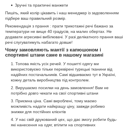
Зручні та практичні манжети
Пишіть, який колір цікавить і наш менеджер із задоволенням
підбере ваш правильний розмір.
Рекомендація з прання : прати трикотажні речі бажано за
температури не вище 40 градусів, на малих обертах. Не
додавати агресивні вибілювачі. У разі делікатного прання ваші
речі слугуватимуть набагато довше!
Чому замовляють мантії з капюшоном і
спортивні штани саме в нашому магазині
Топова якість усіх речей. У пошитті одягу ми
використовуємо тільки перевірені турецькі тканини від
надійних постачальників. Самі відшиваємо тут в Україні,
кожну деталь виробництва під контролем.
Вирушаємо посилки на день замовлення! Вам не
потрібно довго чекати на свої спортивні штани
Приємна ціна. Самі вироблені, тому маємо
можливість надати найкращу ціну, завжди робимо
знижки для постійних клієнтів
У нас свій друкований цех, що дає змогу робити будь-
які нанесення на одяг, втілити на спортивних