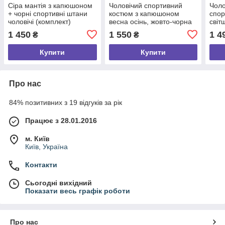
Сіра мантія з капюшоном
Чоловічий спортивний
Чоло
+ чорні спортивні штани
костюм з капюшоном
спор
чоловічі (комплект)
весна осінь, жовто-чорна
світ
худі та чорні штани від
на в
1 450
1 550
1 4
₴
₴
виробника розмір S
Купити
Купити
Про нас
84% позитивних з 19 відгуків за рік
Працює з 28.01.2016
м. Київ
Київ, Україна
Контакти
Сьогодні вихідний
Показати весь графік роботи
Про нас