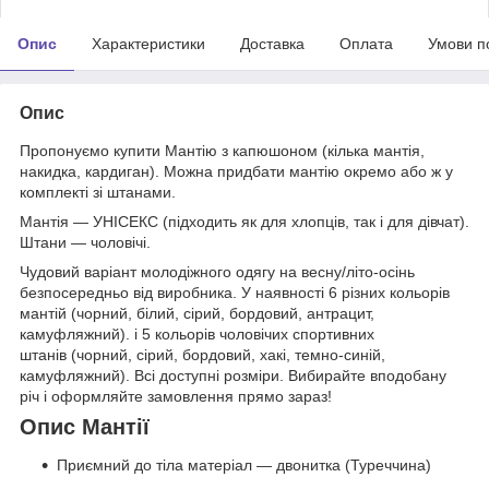
Опис
Характеристики
Доставка
Оплата
Умови п
Опис
Пропонуємо купити Мантію з капюшоном (кілька мантія,
накидка, кардиган). Можна придбати мантію окремо або ж у
комплекті зі штанами.
Мантія — УНІСЕКС (підходить як для хлопців, так і для дівчат).
Штани — чоловічі.
Чудовий варіант молодіжного одягу на весну/літо-осінь
безпосередньо від виробника. У наявності 6 різних кольорів
мантій (чорний, білий, сірий, бордовий, антрацит,
камуфляжний). і 5 кольорів чоловічих спортивних
штанів (чорний, сірий, бордовий, хакі, темно-синій,
камуфляжний). Всі доступні розміри. Вибирайте вподобану
річ і оформляйте замовлення прямо зараз!
Опис Мантії
Приємний до тіла матеріал — двонитка (Туреччина)