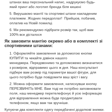
штанах ваш персональний напис, надрукуємо будь-
який принт або логотип бренда біля кишені
Вирушаємо мантії та спортивні штани накладеним
платежем. Жодних передоплат! Прийшов, побачив,
оплатив на Новій помилці.
Ми рекомендуємо підібрати розмір так, щоб вам
100% все дісталося
Як замовити мантію окремо або в комплекті зі
спортивними штанами:
Оформляйте замовлення за допомогою кнопки
КУПИТИ та чекайте дзвінок нашого
менеджера. Передзвонимо та допоможемо визначитися
з розміром, відправимо цього ж дня. Наш консультант
підбере вам розмір під параметри вашої фігури, для
цього потрібно буде повідомити ваш зріст і вагу.
Можна оформити замовлення, натиснувши кнопку
ПЕРЕЗВИНІТЬ МНЕ. Вам тоді не потрібно заповнювати
поля, наш менеджер перетелефонує й усю інформацію
для відправлення можна буде продиктувати
телефоном, якщо вам так зручніше.
Купуючи два комплекти одягу передбачені додаткові знижки.