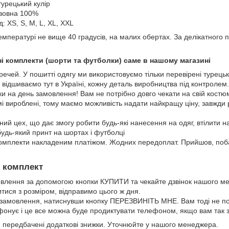
турецький кулір
авовна 100%
: XS, S, M, L, XL, XXL
пературі не вище 40 градусів, на малих обертах. За делікатного п
і комплекти (шорти та футболки) саме в нашому магазині
 речей. У пошитті одягу ми використовуємо тільки перевірені турецьк
 відшиваємо тут в Україні, кожну деталь виробництва під контролем
 на день замовлення! Вам не потрібно довго чекати на свій костю
і вироблені, тому маємо можливість надати найкращу ціну, завжди
аний цех, що дає змогу робити будь-які нанесення на одяг, втілити 
будь-який принт на шортах і футболці
комплекти накладеним платіжом. Жодних передоплат. Прийшов, поба
й комплект
лення за допомогою кнопки КУПИТИ та чекайте дзвінок нашого м
ися з розміром, відправимо цього ж дня.
амовлення, натиснувши кнопку ПЕРЕЗВИНІТЬ МНЕ. Вам тоді не по
онує і це все можна буде продиктувати телефоном, якщо вам так 
 передбачені додаткові знижки. Уточнюйте у нашого менеджера.