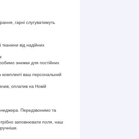
рання, гарні слугуватимуть
і тканини від надійних
.
м
 робимо знижки для постійних
на комплекті ваш персональний
чив, оплатив на Новій
енеджера. Передзвонимо та
трібно заповнювати поля, наш
зручніше.