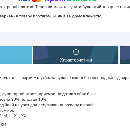
електронні платежі. Тепер ви можете купити будь-який товар не поки
вернення товару протягом 14 днів
за домовленістю
Характеристики
мплекти — шорти + футболка чудової якості безпосередньо від вир
 дуже гарної якості, приємна на дотик з обох боків
авовна 90%, еластан 10%
надійний шнурок для регулювання розміру в поясі
з змійок
S, M, L, XL, XXL
лки