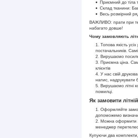
Приємний до тіла 
Склад тканини: Б
Весь розмірний ряд
ВАЖЛИВО: прати при тем
набагато довше!
Чому замовляють літн
Топова якість усіх
постачальників. Самі
Вирушаємо посилки
Приємна ціна. Сам
клієнтів
У нас свій друков
напис, надрукувати 
Вирушаємо літні 
помилці.
Як замовити літні
Оформляйте замов
допоможемо визначит
Можна оформити з
менеджер перетелеф
Купуючи два комплекти,