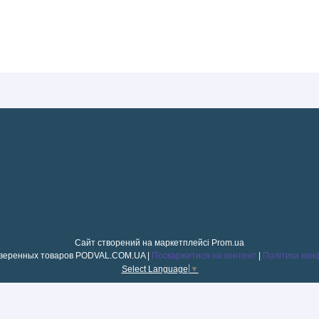
Сайт створений на маркетплейсі
Prom.ua
Магазин проверенных товаров PODVAL.СOM.UA |
Поскаржитися на контент
|
Політика кон
Select Language
▼