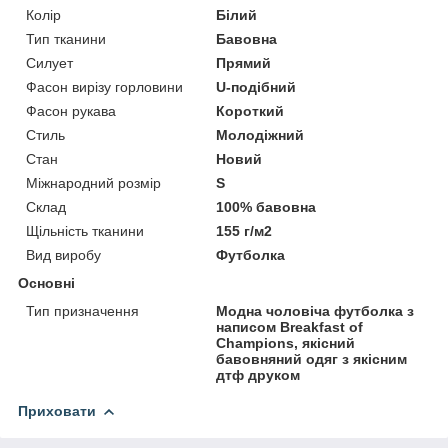
Колір
Білий
Тип тканини
Бавовна
Силует
Прямий
Фасон вирізу горловини
U-подібний
Фасон рукава
Короткий
Стиль
Молодіжний
Стан
Новий
Міжнародний розмір
S
Склад
100% бавовна
Щільність тканини
155 г/м2
Вид виробу
Футболка
Основні
Тип призначення
Модна чоловіча футболка з
написом Breakfast of
Champions, якісний
бавовняний одяг з якісним
дтф друком
Приховати