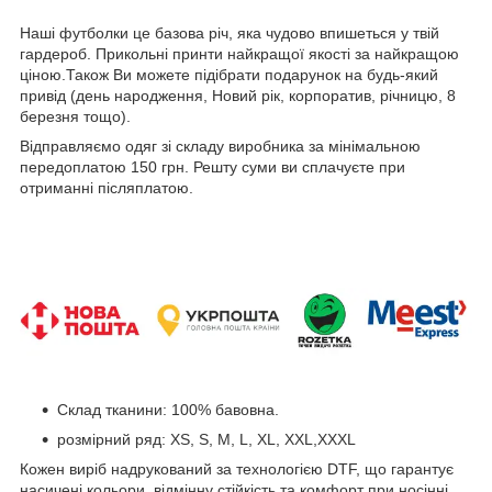
Наші футболки це базова річ, яка чудово впишеться у твій
гардероб. Прикольні принти найкращої якості за найкращою
ціною.Також Ви можете підібрати подарунок на будь-який
привід (день народження, Новий рік, корпоратив, річницю, 8
березня тощо).
Відправляємо одяг зі складу виробника за мінімальною
передоплатою 150 грн. Решту суми ви сплачуєте при
отриманні післяплатою.
Склад тканини: 100% бавовна.
розмірний ряд: XS, S, M, L, XL, XXL,XXXL
Кожен виріб надрукований за технологією DTF, що гарантує
насичені кольори, відмінну стійкість та комфорт при носінні.