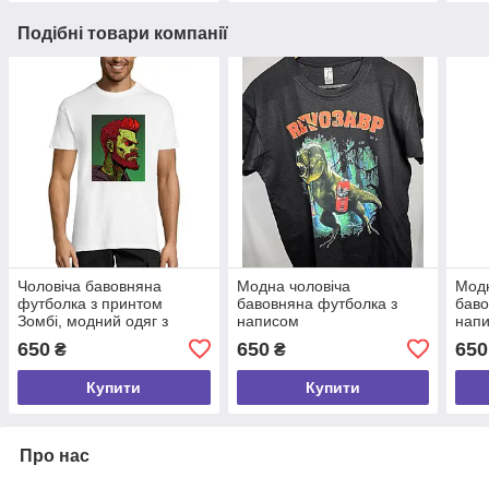
Подібні товари компанії
Чоловіча бавовняна
Модна чоловіча
Модн
футболка з принтом
бавовняна футболка з
баво
Зомбі, модний одяг з
написом
нап
якісним принтом розмір S
"Revoзавр",молодіжний
,мол
650
650
650
₴
₴
оригінальний одяг розмір
одяг
S
Купити
Купити
Про нас