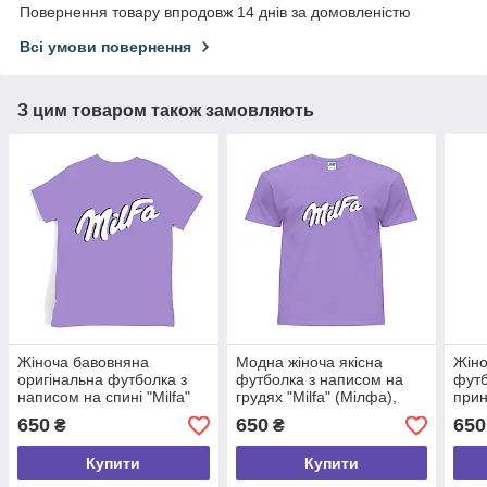
Повернення товару впродовж 14 днів за домовленістю
Всі умови повернення
З цим товаром також замовляють
Жіноча бавовняна
Модна жіноча якісна
Жіно
оригінальна футболка з
футболка з написом на
футб
написом на спині "Milfa"
грудях "Milfa" (Мілфа),
прин
(Мілфа), 100% бавовна,
100% бавовна, розмір S
мете
650
650
650
₴
₴
розмір S
розм
Купити
Купити