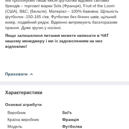
Ми пропонуємо лише якісні футболки відомих світових
брендів – торгової марки Sols (Франція), Fruit of the Loom
(США), B&C; (Бельгія). Матеріал – 100% бавовна. Щільність
футболок -150-165 г/кв. Футболки без бічних швів, щільний
комір, подвійний рядок. Відмінно витримують багаторазове
прання. Дуже зручні у носінні.
Якщо залишилися питання можете написати в ЧАТ
нашому менеджеру і ми із задоволенням на них
відповімо!
Приховати
Характеристики
Основні атрибути
Виробник
Sol's
Країна виробник
Франція
Модель
Футболка