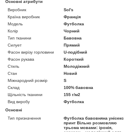
Основні атрибути
Виробник
Sol's
Країна виробник
Франція
Модель
Футболка
Колір
Чорний
Тип тканини
Бавовна
Силует
Прямий
Фасон вирізу горловини
U-подібний
Фасон рукава
Короткий
Стиль
Молодіжний
Стан
Новий
Міжнародний розмір
S
Склад
100% бавовна
Щільність тканини
155 г/м2
Вид виробу
Футболка
Основні
Тип призначення
Футболка бавовняна унісекс
принт Вільно розмовляю
трьома мовами: іронія,