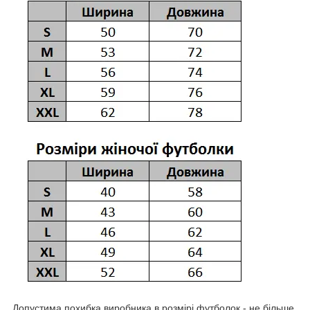
Допустима похибка виробника в розмірі футболок - не більше