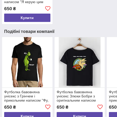
написом "Я керую цим
цирком", молодіжний одяг
650
₴
розмір S
Купити
Подібні товари компанії
Футболка бавовняна
Футболка бавовняна
Футб
унісекс з Грінчем і
унісекс Злюки Бобри з
уніс
прикольним написом "Фу,
оригінальним написом
прик
люди..", молодіжний одяг
Боже,яке я вже
я на
650
650
650
₴
₴
розмір S
старе,молодіжний одяг
одяг
розмір S
Купити
Купити