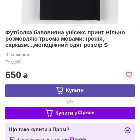
Футболка бавовняна унісекс принт Вільно
розмовляю трьома мовами: іронія,
сарказм...,молодіжний одяг розмір S
В наявності
Роздріб
650
₴
Купити
або
Купити з
Що таке купити з Пром?
Замовлення під захистом