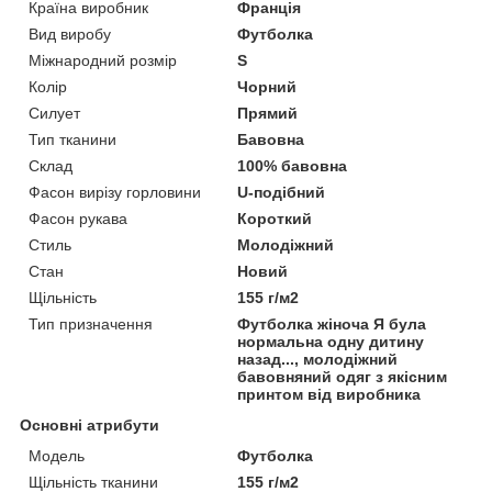
Країна виробник
Франція
Вид виробу
Футболка
Міжнародний розмір
S
Колір
Чорний
Силует
Прямий
Тип тканини
Бавовна
Склад
100% бавовна
Фасон вирізу горловини
U-подібний
Фасон рукава
Короткий
Стиль
Молодіжний
Стан
Новий
Щільність
155 г/м2
Тип призначення
Футболка жіноча Я була
нормальна одну дитину
назад..., молодіжний
бавовняний одяг з якісним
принтом від виробника
Основні атрибути
Модель
Футболка
Щільність тканини
155 г/м2