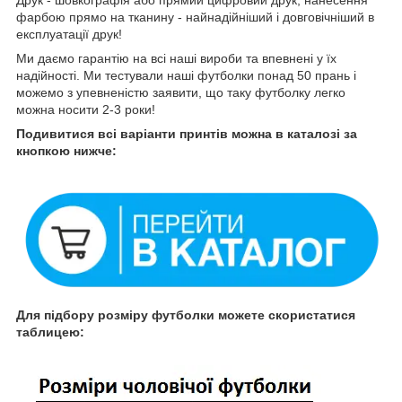
Друк - шовкографія або прямий цифровий друк, нанесення
фарбою прямо на тканину - найнадійніший і довговічніший в
експлуатації друк!
Ми даємо гарантію на всі наші вироби та впевнені у їх
надійності. Ми тестували наші футболки понад 50 прань і
можемо з упевненістю заявити, що таку футболку легко
можна носити 2-3 роки!
Подивитися всі варіанти принтів можна в каталозі за
кнопкою нижче:
Для підбору розміру футболки можете скористатися
таблицею: