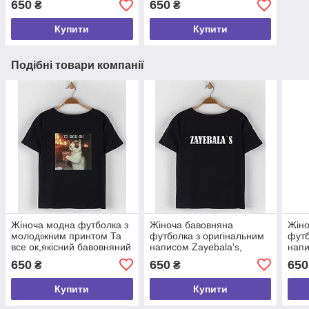
650
650
₴
₴
одяг розмір S
одяг розмір S
Купити
Купити
Подібні товари компанії
Жіноча модна футболка з
Жіноча бавовняна
Жіно
молодіжним принтом Та
футболка з оригінальним
футб
все ок,якісний бавовняний
написом Zayebala's,
напи
одяг розмір S
молодіжний одяг розмір S
моло
650
650
650
₴
₴
Купити
Купити