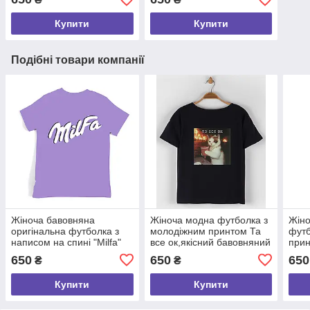
розмір S
Купити
Купити
Подібні товари компанії
Жіноча бавовняна
Жіноча модна футболка з
Жіно
оригінальна футболка з
молодіжним принтом Та
футб
написом на спині "Milfa"
все ок,якісний бавовняний
при
(Мілфа), 100% бавовна,
одяг розмір S
Неод
650
650
650
₴
₴
розмір S
розм
Купити
Купити