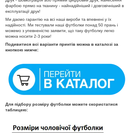
Друк - шовкографія або прямий цифровий друк, нанесення
фарбою прямо на тканину - найнадійніший і довговічніший в
експлуатації друк!
Ми даємо гарантію на всі наші вироби та впевнені у їх
надійності. Ми тестували наші футболки понад 50 прань і
можемо з упевненістю заявити, що таку футболку легко
можна носити 2-3 роки!
Подивитися всі варіанти принтів можна в каталозі за
кнопкою нижче:
Для підбору розміру футболки можете скористатися
таблицею: