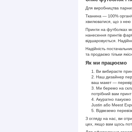
Для виробництва парних
Тканина — 100% органіч
хвилюватися, що з нею
Принти на футболках м
нанесення принтів фарб
відшаровується. Надійно
Надійність постачальни
та продаємо тільки якіс
Як ми працюємо
Ви вибираєте прин
Наш дизайнер пере
ваш макет — перевір
Ми беремо на склад
потрібний вам принт
Акуратно пакуємо 
Justin або Meest Exp
Відвеземо перевіз
З огляду на нас, ви отр
цех, якщо вам щось пот
Для оформлення замовл