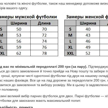
а чоловічі та жіночі футболки, також наш менеджер допоможе визна
ірів вашого одягу.
 вас по мінімальній передоплаті 200 грн (за пару).
Підтверджуюч
ться до свого замовлення й точно прийде на Нову пошту та забере 
гроші, купуючи чисті однотонні футболки під друк на нашому склад
ас наших фахівців. Все це на лад дорожче за передоплати 200 грн, 
витися до замовлення та вибору розміру. Ми в цьому із задоволе
у половинку.
ині великий вибір парних футболок для двох. Парні футболки — хіт 
утболки для закоханих мають максимальний попит.
адійність принта