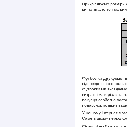
Прикріплюємо розміри н
ви не знаєте точних вим
Футболки друкуємо під
відповідальністю стави
футболки ми вкладаємо 
витратні матеріали та ч
покупця серйозно поста
подарунок потішив ваш
У нашому інтернет-магаз
Саме в цьому період ф
Опис футболок і н