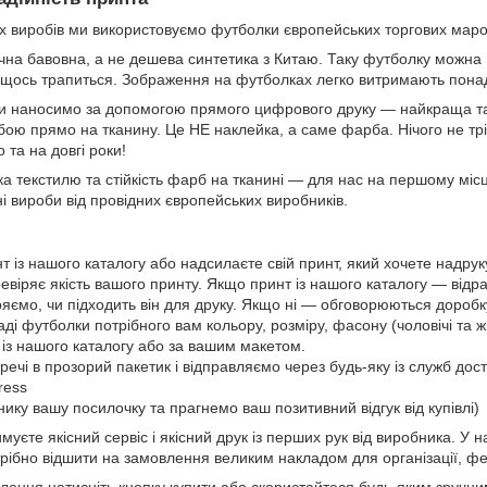
 виробів ми використовуємо футболки європейських торгових маро
на бавовна, а не дешева синтетика з Китаю. Таку футболку можна но
 щось трапиться. Зображення на футболках легко витримають пона
и наносимо за допомогою прямого цифрового друку — найкраща та
ою прямо на тканину. Це НЕ наклейка, а саме фарба. Нічого не тріс
 та на довгі роки!
ка текстилю та стійкість фарб на тканині — для нас на першому міс
ні вироби від провідних європейських виробників.
т із нашого каталогу або надсилаєте свій принт, який хочете надру
віряє якість вашого принту. Якщо принт із нашого каталогу — відраз
яємо, чи підходить він для друку. Якщо ні — обговорюються дороб
і футболки потрібного вам кольору, розміру, фасону (чоловічі та жі
 із нашого каталогу або за вашим макетом.
речі в прозорий пакетик і відправляємо через будь-яку із служб до
ress
нику вашу посилочку та прагнемо ваш позитивний відгук від купівлі)
имуєте якісний сервіс і якісний друк із перших рук від виробника. У 
рібно відшити на замовлення великим накладом для організації, ф
ення натисніть кнопку купити або скористайтеся будь-яким зруч