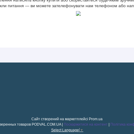
кли питання — ви можете зателефонувати нам телефоном або напи
Сайт створений на маркетплейсі
Prom.ua
Магазин проверенных товаров PODVAL.СOM.UA |
Поскаржитися на контент
|
Політика кон
Select Language
▼