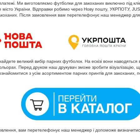
латежі. Ми виготовляємо футболки для закоханих виключно під клі
е місто України. Відправки робимо через Нову пошту, УКРПОТУ, JUS
акоханих. Після замовлення вам перетелефонує наш менеджер для 
найдете великий вибір парних футболок. На ескізі вони наводяться 
кольорах. Перед друком наш друкувач зможе зробити візуалізацію, 
ознайомитися з усім асортиментом парних принтів для закоханих, пе
влення, вам перетелефонує наш менеджер і допоможе визначитися 