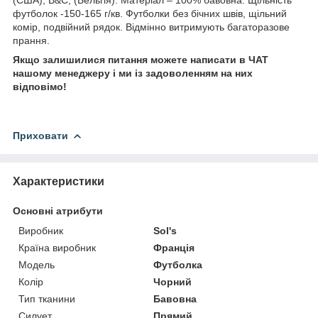
(США), B&C; (Бельгія). Матеріал – 100% бавовна. Щільність
футболок -150-165 г/кв. Футболки без бічних швів, щільний
комір, подвійний рядок. Відмінно витримують багаторазове
прання.
Якщо залишилися питання можете написати в ЧАТ
нашому менеджеру і ми із задоволенням на них
відповімо!
Приховати
Характеристики
Основні атрибути
Виробник
Sol's
Країна виробник
Франція
Модель
Футболка
Колір
Чорний
Тип тканини
Бавовна
Силует
Прямий