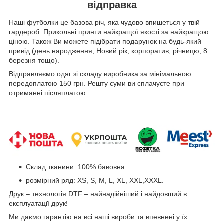
відправка
Наші футболки це базова річ, яка чудово впишеться у твій
гардероб. Прикольні принти найкращої якості за найкращою
ціною. Також Ви можете підібрати подарунок на будь-який
привід (день народження, Новий рік, корпоратив, річницю, 8
березня тощо).
Відправляємо одяг зі складу виробника за мінімальною
передоплатою 150 грн. Решту суми ви сплачуєте при
отриманні післяплатою.
Склад тканини: 100% бавовна
розмірний ряд: XS, S, M, L, XL, XXL,XXXL.
Друк – технологія DTF – найнадійніший і найдовший в
експлуатації друк!
Ми даємо гарантію на всі наші вироби та впевнені у їх