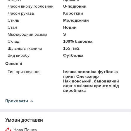
Фасон вирізу горловини
U-подібний
Фасон рукава
Короткий
Стиль
Молодіжний
Стан
Новий
Міжнародний розмір
S
Склад
100% бавовна
Щільність тканини
155 г/м2
Вид виробу
Футболка
Основні
Тип призначення
Іменна чоловіча футболка
принт Олександр
Накідонський, бавовняний
одяг з якісним принтом від
виробника
Приховати
Умови доставки
Нова Пошта