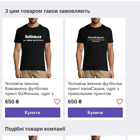
З цим товаром також замовляють
Чоловіча іменна
Чоловіча іменна футболка
бавовняна футболка
принт напаСашок, одяг з
принт боЖенька, одяг з
прикольним принтом
прикольним принтом
розмір S
650
650
₴
₴
розмір S
Купити
Купити
Подібні товари компанії