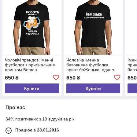
Чоловічі трендові іменні
Чоловіча іменна
Імен
футболки з оригінальним
бавовняна футболка
при
принтом Богдан
принт боЖенька, одяг з
баво
відпочиває,якісний одяг
прикольним принтом
ориг
650
650
650
₴
₴
розмір S
розмір S
розм
Купити
Купити
Про нас
84% позитивних з 19 відгуків за рік
Працює з 28.01.2016