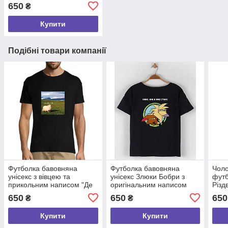
цирком", молодіжний одяг
650
₴
розмір S
Купити
Подібні товари компанії
Футболка бавовняна
Футболка бавовняна
Чоло
унісекс з вівцею та
унісекс Злюки Бобри з
футб
прикольним написом "Де
оригінальним написом
Різд
я на*уй?", молодіжний
Боже,яке я вже
розм
650
650
650
₴
₴
одяг розмір S
старе,молодіжний одяг
розмір S
Купити
Купити