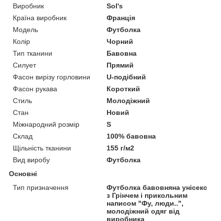
Виробник
Sol's
Країна виробник
Франція
Модель
Футболка
Колір
Чорний
Тип тканини
Бавовна
Силует
Прямий
Фасон вирізу горловини
U-подібний
Фасон рукава
Короткий
Стиль
Молодіжний
Стан
Новий
Міжнародний розмір
S
Склад
100% бавовна
Щільність тканини
155 г/м2
Вид виробу
Футболка
Основні
Тип призначення
Футболка бавовняна унісекс
з Грінчем і прикольним
написом "Фу, люди..",
молодіжний одяг від
виробника