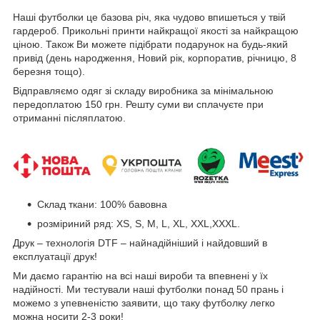
Наші футболки це базова річ, яка чудово впишеться у твій
гардероб. Прикольні принти найкращої якості за найкращою
ціною. Також Ви можете підібрати подарунок на будь-який
привід (день народження, Новий рік, корпоратив, річницю, 8
березня тощо).
Відправляємо одяг зі складу виробника за мінімальною
передоплатою 150 грн. Решту суми ви сплачуєте при
отриманні післяплатою.
Склад ткани: 100% бавовна
розміриний ряд: XS, S, M, L, XL, XXL,XXXL.
Друк – технологія DTF – найнадійніший і найдовший в
експлуатації друк!
Ми даємо гарантію на всі наші вироби та впевнені у їх
надійності. Ми тестували наші футболки понад 50 прань і
можемо з упевненістю заявити, що таку футболку легко
можна носити 2-3 роки!