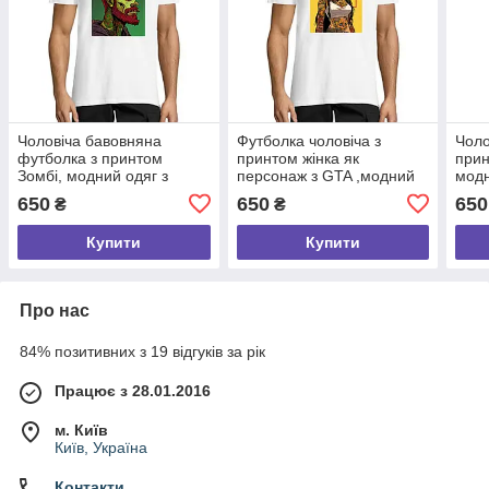
Чоловіча бавовняна
Футболка чоловіча з
Чоло
футболка з принтом
принтом жінка як
прин
Зомбі, модний одяг з
персонаж з GTA ,модний
модн
якісним принтом розмір S
бавовняний одяг розмір S
розм
650
650
650
₴
₴
Купити
Купити
Про нас
84% позитивних з 19 відгуків за рік
Працює з 28.01.2016
м. Київ
Київ, Україна
Контакти