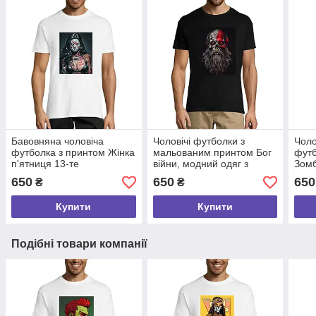
Бавовняна чоловіча
Чоловічі футболки з
Чоло
футболка з принтом Жінка
мальованим принтом Бог
футб
п'ятниця 13-те
війни, модний одяг з
Зомб
,молодіжний одяг розмір S
якісним принтом розмір S
якіс
650
650
650
₴
₴
Купити
Купити
Подібні товари компанії