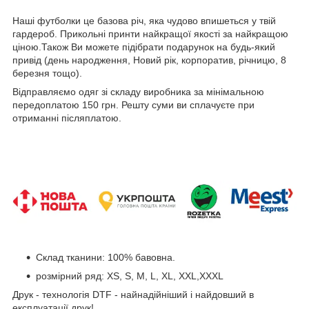
Наші футболки це базова річ, яка чудово впишеться у твій
гардероб. Прикольні принти найкращої якості за найкращою
ціною.Також Ви можете підібрати подарунок на будь-який
привід (день народження, Новий рік, корпоратив, річницю, 8
березня тощо).
Відправляємо одяг зі складу виробника за мінімальною
передоплатою 150 грн. Решту суми ви сплачуєте при
отриманні післяплатою.
Склад тканини: 100% бавовна.
розмірний ряд: XS, S, M, L, XL, XXL,XXXL
Друк - технологія DTF - найнадійніший і найдовший в
експлуатації друк!