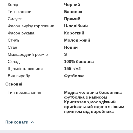
Колір
Чорний
Тип тканини
Бавовна
Силует
Прямий
Фасон вирізу горловини
U-подібний
Фасон рукава
Короткий
Стиль
Молодіжний
Стан
Новий
Міжнародний розмір
S
Склад
100% бавовна
Щільність тканини
155 г/м2
Вид виробу
Футболка
Основні
Тип призначення
Модна чоловіча бавовняна
футболка з написом
Криптозавр,молодіжний
оригінальний одяг з якісним
принтом від виробника
Приховати