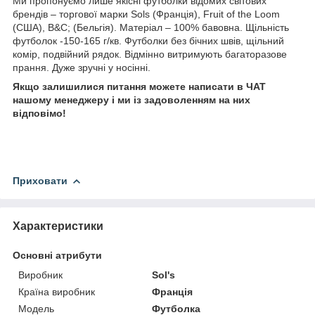
Ми пропонуємо лише якісні футболки відомих світових
брендів – торгової марки Sols (Франція), Fruit of the Loom
(США), B&C; (Бельгія). Матеріал – 100% бавовна. Щільність
футболок -150-165 г/кв. Футболки без бічних швів, щільний
комір, подвійний рядок. Відмінно витримують багаторазове
прання. Дуже зручні у носінні.
Якщо залишилися питання можете написати в ЧАТ
нашому менеджеру і ми із задоволенням на них
відповімо!
Приховати
Характеристики
Основні атрибути
Виробник
Sol's
Країна виробник
Франція
Модель
Футболка