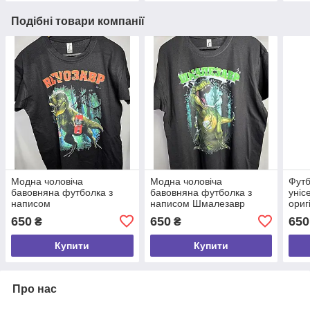
Подібні товари компанії
Модна чоловіча
Модна чоловіча
Футб
бавовняна футболка з
бавовняна футболка з
уніс
написом
написом Шмалезавр
ориг
"Revoзавр",молодіжний
,молодіжний оригінальний
Боже
650
650
650
₴
₴
оригінальний одяг розмір
одяг розмір S
стар
S
розм
Купити
Купити
Про нас