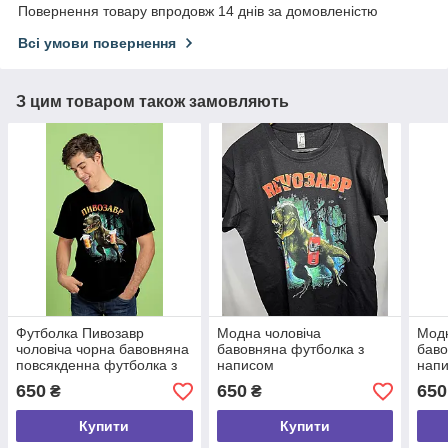
Повернення товару впродовж 14 днів за домовленістю
Всі умови повернення
З цим товаром також замовляють
Футболка Пивозавр
Модна чоловіча
Модн
чоловіча чорна бавовняна
бавовняна футболка з
баво
повсякденна футболка з
написом
нап
модним принтом
"Revoзавр",молодіжний
,мол
650
650
650
₴
₴
оригінальний одяг розмір
одяг
S
Купити
Купити