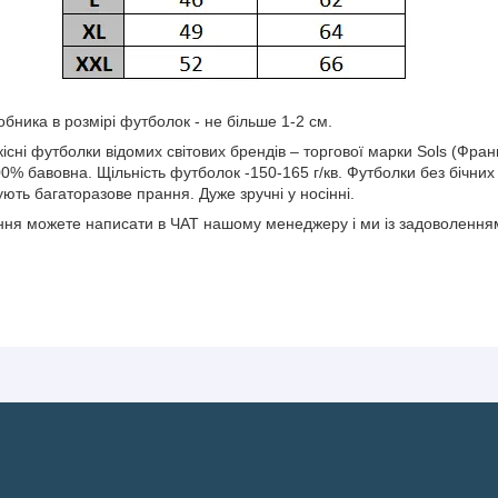
бника в розмірі футболок - не більше 1-2 см.
ні футболки відомих світових брендів – торгової марки Sols (Франц
00% бавовна. Щільність футболок -150-165 г/кв. Футболки без бічних
ють багаторазове прання. Дуже зручні у носінні.
ня можете написати в ЧАТ нашому менеджеру і ми із задоволенням