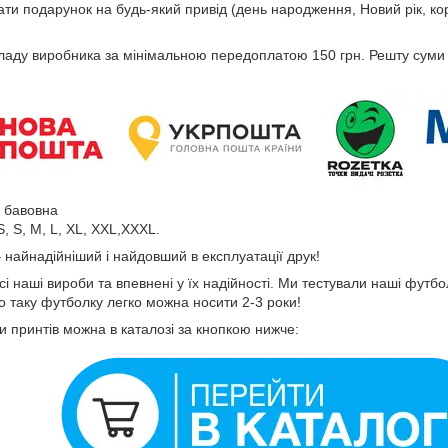
ати подарунок на будь-який привід (день народження, Новий рік, ко
кладу виробника за мінімальною передоплатою 150 грн. Решту суми
 бавовна
, S, M, L, XL, XXL,XXXL.
 найнадійніший і найдовший в експлуатації друк!
і наші вироби та впевнені у їх надійності. Ми тестували наші футб
о таку футболку легко можна носити 2-3 роки!
и принтів можна в каталозі за кнопкою нижче: