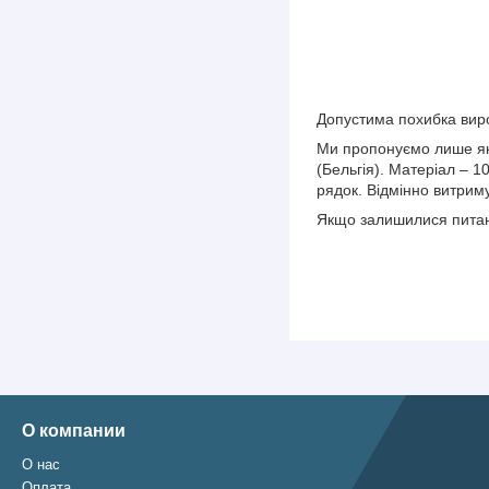
Допустима похибка виро
Ми пропонуємо лише якіс
(Бельгія). Матеріал – 1
рядок. Відмінно витриму
Якщо залишилися питан
О компании
О нас
Оплата