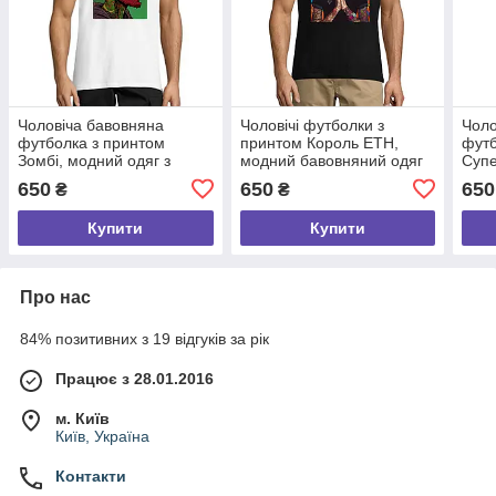
Чоловіча бавовняна
Чоловічі футболки з
Чоло
футболка з принтом
принтом Король ETH,
футб
Зомбі, модний одяг з
модний бавовняний одяг
Супе
якісним принтом розмір S
розмір S
одяг
650
650
650
₴
₴
Купити
Купити
Про нас
84% позитивних з 19 відгуків за рік
Працює з 28.01.2016
м. Київ
Київ, Україна
Контакти