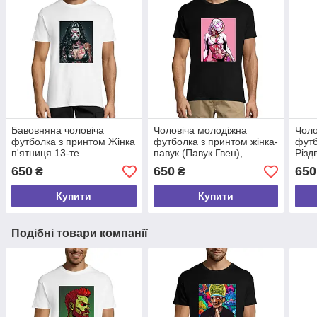
Бавовняна чоловіча
Чоловіча молодіжна
Чоло
футболка з принтом Жінка
футболка з принтом жінка-
футб
п'ятниця 13-те
павук (Павук Гвен),
Різд
,молодіжний одяг розмір S
модний бавовняний одяг
розм
650
650
650
₴
₴
розмір S
Купити
Купити
Подібні товари компанії