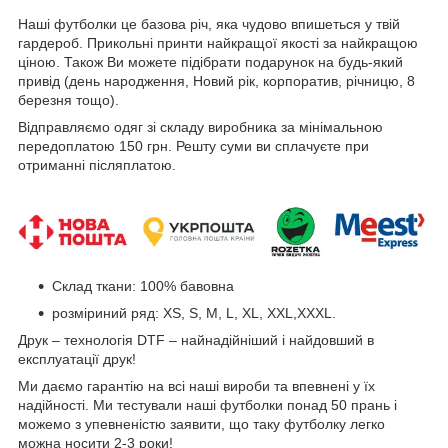
Наші футболки це базова річ, яка чудово впишеться у твій
гардероб. Прикольні принти найкращої якості за найкращою
ціною. Також Ви можете підібрати подарунок на будь-який
привід (день народження, Новий рік, корпоратив, річницю, 8
березня тощо).
Відправляємо одяг зі складу виробника за мінімальною
передоплатою 150 грн. Решту суми ви сплачуєте при
отриманні післяплатою.
Склад ткани: 100% бавовна
розміриний ряд: XS, S, M, L, XL, XXL,XXXL.
Друк – технологія DTF – найнадійніший і найдовший в
експлуатації друк!
Ми даємо гарантію на всі наші вироби та впевнені у їх
надійності. Ми тестували наші футболки понад 50 прань і
можемо з упевненістю заявити, що таку футболку легко
можна носити 2-3 роки!