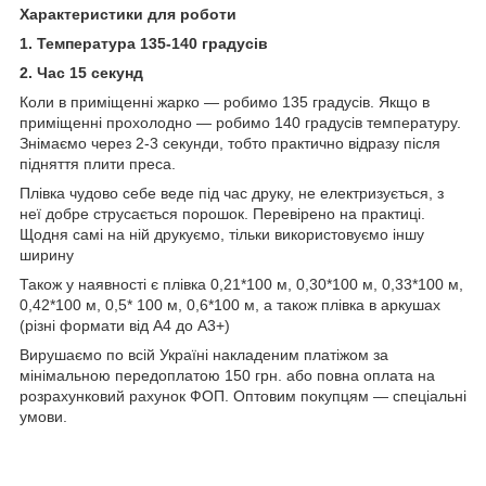
Характеристики для роботи
1. Температура 135-140 градусів
2. Час 15 секунд
Коли в приміщенні жарко — робимо 135 градусів. Якщо в
приміщенні прохолодно — робимо 140 градусів температуру.
Знімаємо через 2-3 секунди, тобто практично відразу після
підняття плити преса.
Плівка чудово себе веде під час друку, не електризується, з
неї добре струсається порошок. Перевірено на практиці.
Щодня самі на ній друкуємо, тільки використовуємо іншу
ширину
Також у наявності є плівка 0,21*100 м, 0,30*100 м, 0,33*100 м,
0,42*100 м, 0,5* 100 м, 0,6*100 м, а також плівка в аркушах
(різні формати від А4 до А3+)
Вирушаємо по всій Україні накладеним платіжом за
мінімальною передоплатою 150 грн. або повна оплата на
розрахунковий рахунок ФОП. Оптовим покупцям — спеціальні
умови.