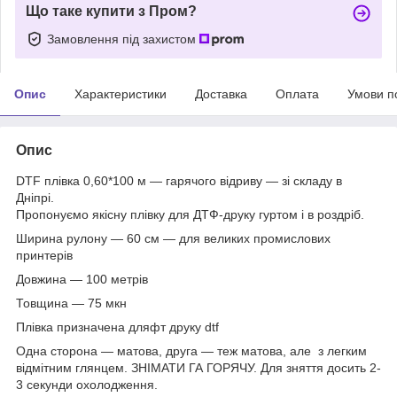
Що таке купити з Пром?
Замовлення під захистом
Опис
Характеристики
Доставка
Оплата
Умови п
Опис
DTF плівка 0,60*100 м — гарячого відриву — зі складу в
Дніпрі.
Пропонуємо якісну плівку для ДТФ-друку гуртом і в роздріб.
Ширина рулону — 60 см — для великих промислових
принтерів
Довжина — 100 метрів
Товщина — 75 мкн
Плівка призначена дляфт друку dtf
Одна сторона — матова, друга — теж матова, але з легким
відмітним глянцем. ЗНІМАТИ ГА ГОРЯЧУ. Для зняття досить 2-
3 секунди охолодження.