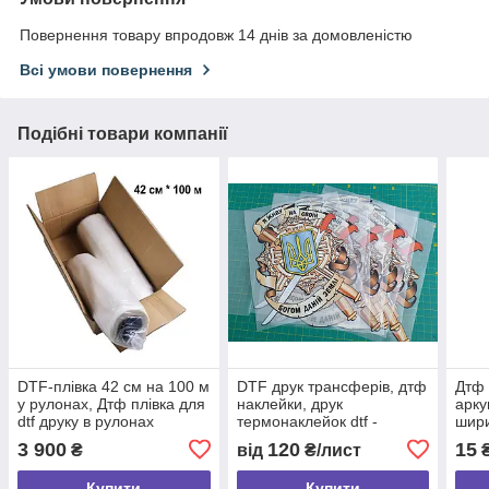
Повернення товару впродовж 14 днів за домовленістю
Всі умови повернення
Подібні товари компанії
DTF-плівка 42 см на 100 м
DTF друк трансферів, дтф
Дтф 
у рулонах, Дтф плівка для
наклейки, друк
арку
dtf друку в рулонах
термонаклейок dtf -
шири
0,42*100 м
послуги дтф друку для
3 900
120
15
₴
від
₴/лист
сувенірної продукції
Купити
Купити