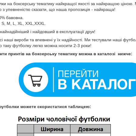
ки на боксерську тематику найкращої якості за найкращою ціною. 
о з упевненістю сказати, що наша пропозиція - найкраща!
0% бавовна.
 S, M, L, XL, XXL,XXXL.
 найнадійніший і найдовший в експлуатації друк!
і наші вироби та впевнені у їх надійності. Ми тестували наші футб
о таку футболку легко можна носити 2-3 роки!
нти принтів на боксерську тематику можна в каталозі нижче:
футболки можете скористатися таблицею: