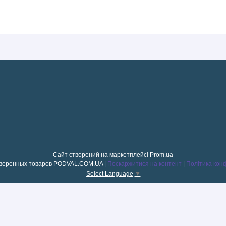
Сайт створений на маркетплейсі
Prom.ua
Магазин проверенных товаров PODVAL.СOM.UA |
Поскаржитися на контент
|
Політика кон
Select Language
▼