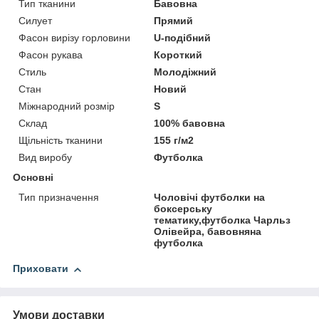
Тип тканини
Бавовна
Силует
Прямий
Фасон вирізу горловини
U-подібний
Фасон рукава
Короткий
Стиль
Молодіжний
Стан
Новий
Міжнародний розмір
S
Склад
100% бавовна
Щільність тканини
155 г/м2
Вид виробу
Футболка
Основні
Тип призначення
Чоловічі футболки на
боксерську
тематику,футболка Чарльз
Олівейра, бавовняна
футболка
Приховати
Умови доставки