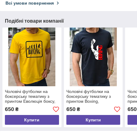
Всі умови повернення
Подібні товари компанії
Чоловічі футболки на
Чоловічі футболки на
Чоло
боксерську тематику з
боксерську тематику з
бокс
принтом Еволюція боксу,
принтом Boxing,
прин
бавовняна футболка з
бавовняна футболка
баво
650
650
650
₴
₴
боксерами розмір S
розмір S
бокс
Купити
Купити