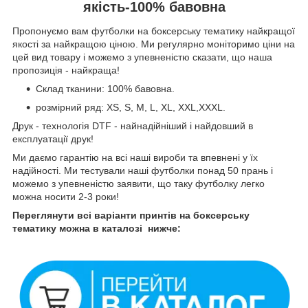
якість-100% бавовна
Пропонуємо вам футболки на боксерську тематику найкращої
якості за найкращою ціною. Ми регулярно моніторимо ціни на
цей вид товару і можемо з упевненістю сказати, що наша
пропозиція - найкраща!
Склад тканини: 100% бавовна.
розмірний ряд: XS, S, M, L, XL, XXL,XXXL.
Друк - технологія DTF - найнадійніший і найдовший в
експлуатації друк!
Ми даємо гарантію на всі наші вироби та впевнені у їх
надійності. Ми тестували наші футболки понад 50 прань і
можемо з упевненістю заявити, що таку футболку легко
можна носити 2-3 роки!
Переглянути всі варіанти принтів на боксерську
тематику можна в каталозі нижче: