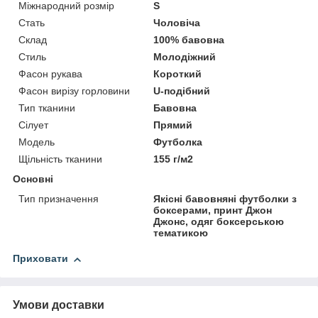
Міжнародний розмір
S
Стать
Чоловіча
Склад
100% бавовна
Стиль
Молодіжний
Фасон рукава
Короткий
Фасон вирізу горловини
U-подібний
Тип тканини
Бавовна
Сілует
Прямий
Модель
Футболка
Щільність тканини
155 г/м2
Основні
Тип призначення
Якісні бавовняні футболки з
боксерами, принт Джон
Джонс, одяг боксерською
тематикою
Приховати
Умови доставки