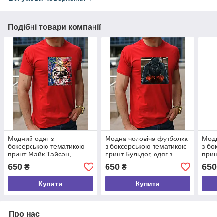
Подібні товари компанії
Модний одяг з
Модна чоловіча футболка
Модн
боксерською тематикою
з боксерською тематикою
з бо
принт Майк Тайсон,
принт Бульдог, одяг з
прин
бавовняна футболка з
боксерами, бавовняна
бокс
650
650
650
₴
₴
боксерами розмір S
футболка розмір S
футб
Купити
Купити
Про нас