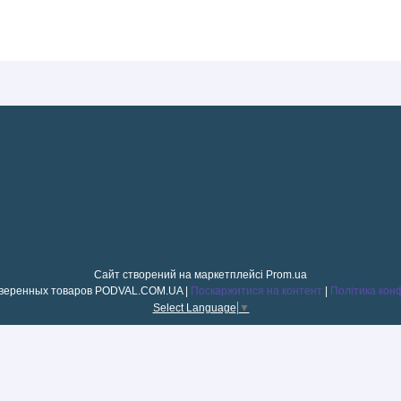
Сайт створений на маркетплейсі
Prom.ua
Магазин проверенных товаров PODVAL.СOM.UA |
Поскаржитися на контент
|
Політика кон
Select Language
▼