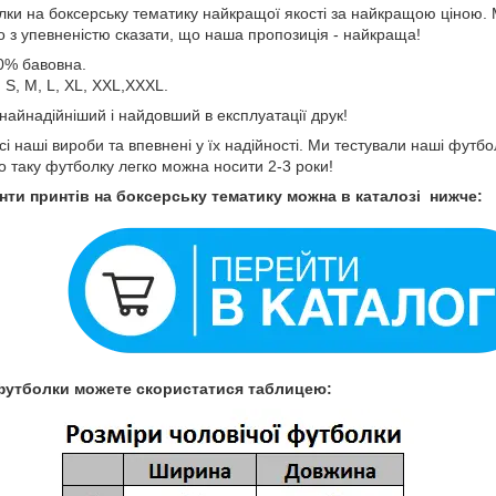
ки на боксерську тематику найкращої якості за найкращою ціною. 
о з упевненістю сказати, що наша пропозиція - найкраща!
0% бавовна.
 S, M, L, XL, XXL,XXXL.
 найнадійніший і найдовший в експлуатації друк!
і наші вироби та впевнені у їх надійності. Ми тестували наші футб
о таку футболку легко можна носити 2-3 роки!
нти принтів на боксерську тематику можна в каталозі нижче:
футболки можете скористатися таблицею: