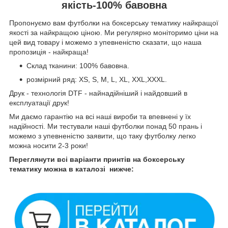
якість-100% бавовна
Пропонуємо вам футболки на боксерську тематику найкращої
якості за найкращою ціною. Ми регулярно моніторимо ціни на
цей вид товару і можемо з упевненістю сказати, що наша
пропозиція - найкраща!
Склад тканини: 100% бавовна.
розмірний ряд: XS, S, M, L, XL, XXL,XXXL.
Друк - технологія DTF - найнадійніший і найдовший в
експлуатації друк!
Ми даємо гарантію на всі наші вироби та впевнені у їх
надійності. Ми тестували наші футболки понад 50 прань і
можемо з упевненістю заявити, що таку футболку легко
можна носити 2-3 роки!
Переглянути всі варіанти принтів на боксерську
тематику можна в каталозі нижче: