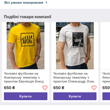
Всі умови повернення
Подібні товари компанії
Чоловічі футболки на
Чоловічі футболки на
Чоло
боксерську тематику з
боксерську тематику з
бокс
принтом Еволюція боксу,
принтом Олександр Усик,
прин
бавовняна футболка з
бавовняна футболка з
баво
650
650
650
₴
₴
боксерами розмір S
боксерами розмір S
бокс
Купити
Купити