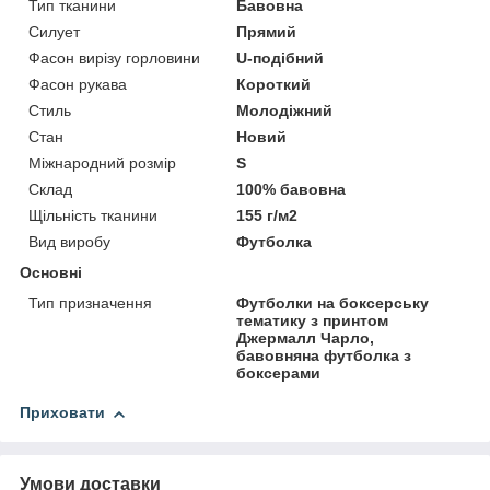
Тип тканини
Бавовна
Силует
Прямий
Фасон вирізу горловини
U-подібний
Фасон рукава
Короткий
Стиль
Молодіжний
Стан
Новий
Міжнародний розмір
S
Склад
100% бавовна
Щільність тканини
155 г/м2
Вид виробу
Футболка
Основні
Тип призначення
Футболки на боксерську
тематику з принтом
Джермалл Чарло,
бавовняна футболка з
боксерами
Приховати
Умови доставки