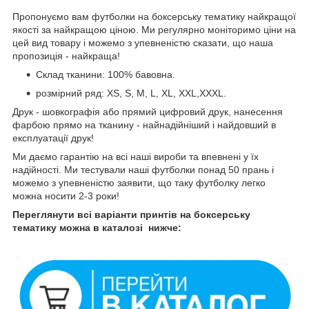
Пропонуємо вам футболки на боксерську тематику найкращої
якості за найкращою ціною. Ми регулярно моніторимо ціни на
цей вид товару і можемо з упевненістю сказати, що наша
пропозиція - найкраща!
Склад тканини: 100% бавовна.
розмірний ряд: XS, S, M, L, XL, XXL,XXXL.
Друк - шовкографія або прямий цифровий друк, нанесення
фарбою прямо на тканину - найнадійніший і найдовший в
експлуатації друк!
Ми даємо гарантію на всі наші вироби та впевнені у їх
надійності. Ми тестували наші футболки понад 50 прань і
можемо з упевненістю заявити, що таку футболку легко
можна носити 2-3 роки!
Переглянути всі варіанти принтів на боксерську
тематику можна в каталозі нижче: