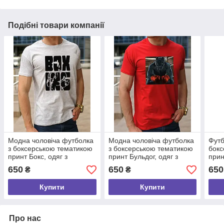
Подібні товари компанії
Модна чоловіча футболка
Модна чоловіча футболка
Футб
з боксерською тематикою
з боксерською тематикою
бокс
принт Бокс, одяг з
принт Бульдог, одяг з
прин
боксерами, бавовняна
боксерами, бавовняна
(Artu
650
650
650
₴
₴
футболка розмір S
футболка розмір S
Купити
Купити
Про нас