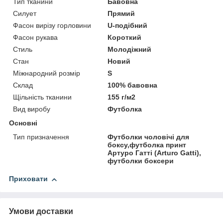
Тип тканини
Бавовна
Силует
Прямий
Фасон вирізу горловини
U-подібний
Фасон рукава
Короткий
Стиль
Молодіжний
Стан
Новий
Міжнародний розмір
S
Склад
100% бавовна
Щільність тканини
155 г/м2
Вид виробу
Футболка
Основні
Тип призначення
Футболки чоловічі для
боксу,футболка принт
Артуро Гатті (Arturo Gatti),
футболки боксери
Приховати
Умови доставки