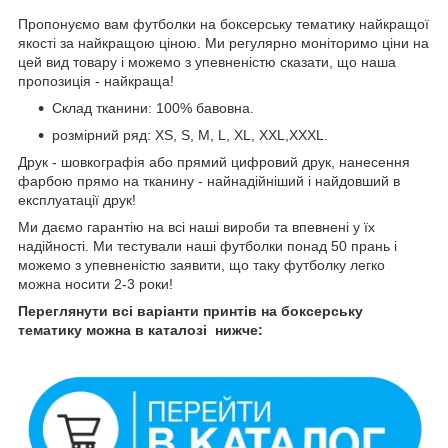
Пропонуємо вам футболки на боксерську тематику найкращої
якості за найкращою ціною. Ми регулярно моніторимо ціни на
цей вид товару і можемо з упевненістю сказати, що наша
пропозиція - найкраща!
Склад тканини: 100% бавовна.
розмірний ряд: XS, S, M, L, XL, XXL,XXXL.
Друк - шовкографія або прямий цифровий друк, нанесення
фарбою прямо на тканину - найнадійніший і найдовший в
експлуатації друк!
Ми даємо гарантію на всі наші вироби та впевнені у їх
надійності. Ми тестували наші футболки понад 50 прань і
можемо з упевненістю заявити, що таку футболку легко
можна носити 2-3 роки!
Переглянути всі варіанти принтів на боксерську
тематику можна в каталозі нижче: