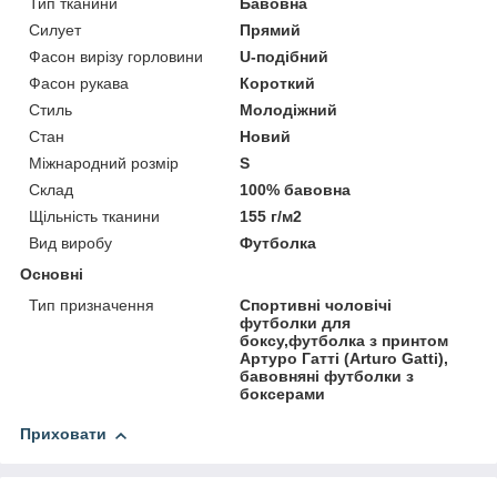
Тип тканини
Бавовна
Силует
Прямий
Фасон вирізу горловини
U-подібний
Фасон рукава
Короткий
Стиль
Молодіжний
Стан
Новий
Міжнародний розмір
S
Склад
100% бавовна
Щільність тканини
155 г/м2
Вид виробу
Футболка
Основні
Тип призначення
Спортивні чоловічі
футболки для
боксу,футболка з принтом
Артуро Гатті (Arturo Gatti),
бавовняні футболки з
боксерами
Приховати