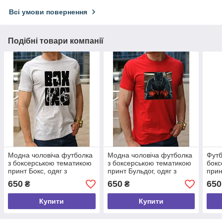
Всі умови повернення
Подібні товари компанії
Модна чоловіча футболка
Модна чоловіча футболка
Футб
з боксерською тематикою
з боксерською тематикою
бокс
принт Бокс, одяг з
принт Бульдог, одяг з
прин
боксерами, бавовняна
боксерами, бавовняна
(Artu
650
650
650
₴
₴
футболка розмір S
футболка розмір S
Купити
Купити