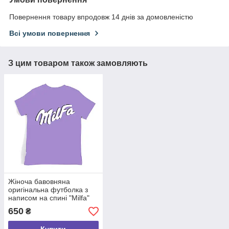
Повернення товару впродовж 14 днів за домовленістю
Всі умови повернення
З цим товаром також замовляють
Жіноча бавовняна
оригінальна футболка з
написом на спині "Milfa"
(Мілфа), 100% бавовна,
650
₴
розмір S