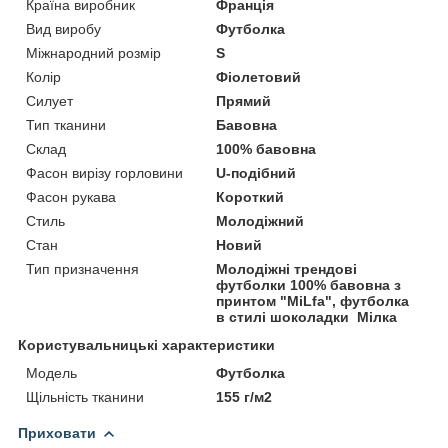
Країна виробник
Франція
Вид виробу
Футболка
Міжнародний розмір
S
Колір
Фіолетовий
Силует
Прямий
Тип тканини
Бавовна
Склад
100% бавовна
Фасон вирізу горловини
U-подібний
Фасон рукава
Короткий
Стиль
Молодіжний
Стан
Новий
Тип призначення
Молодіжні трендові
футболки 100% бавовна з
принтом "MiLfa", футболка
в стилі шоколадки Мілка
Користувальницькі характеристики
Модель
Футболка
Щільність тканини
155 г/м2
Приховати