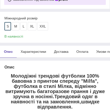
Міжнародний розмір
S
M
L
XL
XXL
В наявності
Опис
Характеристики
Доставка
Оплата
Умови п
Опис
Молодіжні трендові футболки 100%
бавовна з принтом спереду "Milfa",
футболка в стилі Мілка, відмінно
витримують багаторазове прання і дуже
зручна в носінні.Трендовий одяг в
наявності та на замовлення,швидке
відправлення.