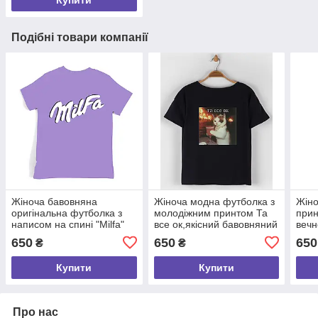
Купити
Подібні товари компанії
Жіноча бавовняна
Жіноча модна футболка з
Жіно
оригінальна футболка з
молодіжним принтом Та
прин
написом на спині "Milfa"
все ок,якісний бавовняний
вечн
(Мілфа), 100% бавовна,
одяг розмір S
баво
650
650
650
₴
₴
розмір S
Купити
Купити
Про нас