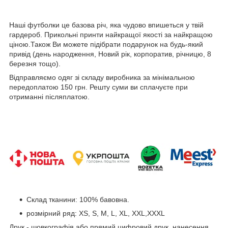
Наші футболки це базова річ, яка чудово впишеться у твій
гардероб. Прикольні принти найкращої якості за найкращою
ціною.Також Ви можете підібрати подарунок на будь-який
привід (день народження, Новий рік, корпоратив, річницю, 8
березня тощо).
Відправляємо одяг зі складу виробника за мінімальною
передоплатою 150 грн. Решту суми ви сплачуєте при
отриманні післяплатою.
Склад тканини: 100% бавовна.
розмірний ряд: XS, S, M, L, XL, XXL,XXXL
Друк - шовкографія або прямий цифровий друк, нанесення