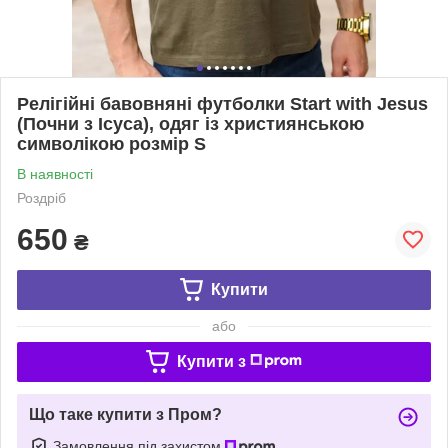
Релігійні бавовняні футболки Start with Jesus
(Почни з Ісуса), одяг із християнською
символікою розмір S
В наявності
Роздріб
650
₴
Купити
або
Купити з
Що таке купити з Пром?
Замовлення під захистом