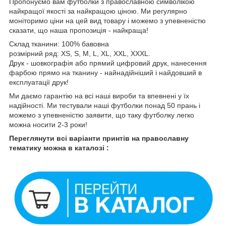
Пропонуємо вам футболки з православною символікою
найкращої якості за найкращою ціною. Ми регулярно
моніторимо ціни на цей вид товару і можемо з упевненістю
сказати, що наша пропозиція - найкраща!
Склад тканини: 100% бавовна
розмірний ряд: XS, S, M, L, XL, XXL, XXXL.
Друк - шовкографія або прямий цифровий друк, нанесення
фарбою прямо на тканину - найнадійніший і найдовший в
експлуатації друк!
Ми даємо гарантію на всі наші вироби та впевнені у їх
надійності. Ми тестували наші футболки понад 50 прань і
можемо з упевненістю заявити, що таку футболку легко
можна носити 2-3 роки!
Переглянути всі варіанти принтів на православну
тематику можна в каталозі :