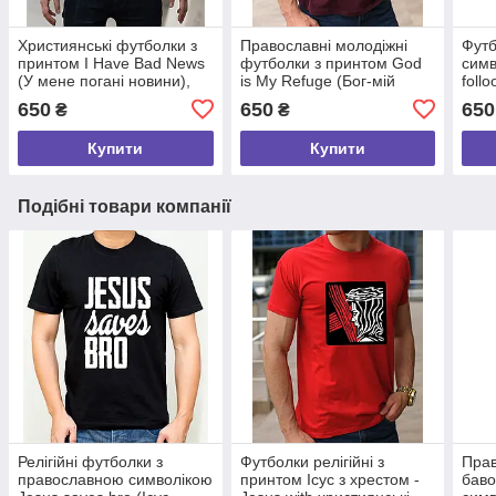
Християнські футболки з
Православні молодіжні
Футб
принтом I Have Bad News
футболки з принтом God
симв
(У мене погані новини),
is My Refuge (Бог-мій
foll
100% бавовна у розмірі S
притулок), 100% бавовна
хрис
650
650
650
₴
₴
розмір S
баво
Купити
Купити
Подібні товари компанії
Релігійні футболки з
Футболки релігійні з
Прав
православною символікою
принтом Ісус з хрестом -
баво