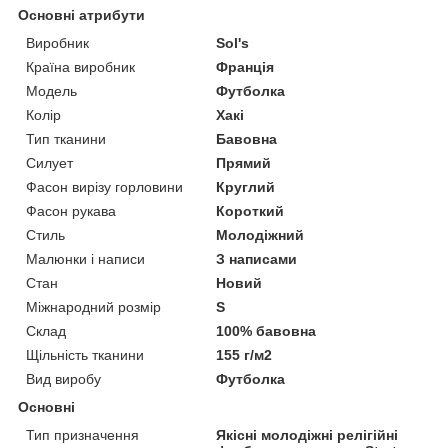
Основні атрибути
Виробник
Sol's
Країна виробник
Франція
Модель
Футболка
Колір
Хакі
Тип тканини
Бавовна
Силует
Прямий
Фасон вирізу горловини
Круглий
Фасон рукава
Короткий
Стиль
Молодіжний
Малюнки і написи
З написами
Стан
Новий
Міжнародний розмір
S
Склад
100% бавовна
Щільність тканини
155 г/м2
Вид виробу
Футболка
Основні
Тип призначення
Якісні молодіжні релігійні