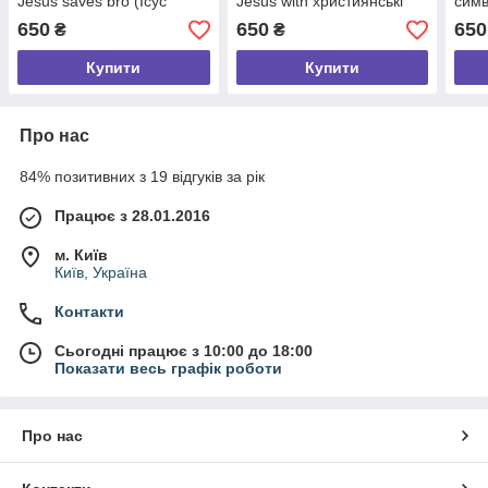
Jesus saves bro (Ісус
Jesus with християнські
симв
рятує бро), християнські x/
бавовняні х/б розмір S
Ісус
650
650
650
₴
₴
б розмір S
Купити
Купити
Про нас
84% позитивних з 19 відгуків за рік
Працює з 28.01.2016
м. Київ
Київ, Україна
Контакти
Сьогодні працює з 10:00 до 18:00
Показати весь графік роботи
Про нас