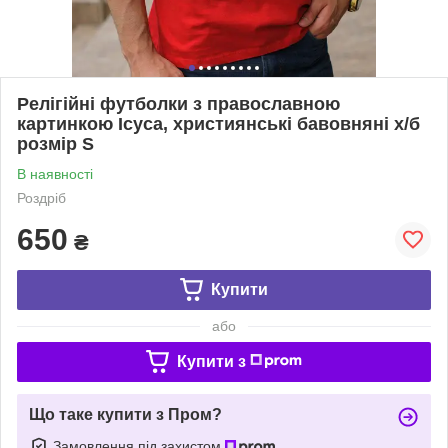
Релігійні футболки з православною
картинкою Ісуса, християнські бавовняні х/б
розмір S
В наявності
Роздріб
650
₴
Купити
або
Купити з
Що таке купити з Пром?
Замовлення під захистом