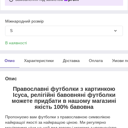
Міжнародний розмір
S
В наявності
Опис
Характеристики
Доставка
Оплата
Умови п
Опис
Православні футболки з картинкою
Ісуса, релігійні бавовняні футболки
можете придбати в нашому магазині
якість 100% бавовна
Пропонуємо вам футболки з православною символікою
найкращої якості за найкращою ціною. Ми регулярно
моніторимо ціни на цей вид товару і можемо з упевненістю