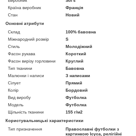
Виробник
Sol's
Країна виробник
Франція
Стан
Новий
Основні атрибути
Склад
100% бавовна
Міжнародний розмір
S
Стиль
Молодіжний
Фасон рукава
Короткий
Фасон вирізу горловини
Круглий
Тип тканини
Бавовна
Малюнки і написи
З написами
Сілует
Прямий
Колір
Бордовий
Вид виробу
Футболка
Модель
Футболка
Щільність тканини
155 г/м2
Користувальницькі характеристики
Тип призначення
Православні футболки з
картинкою Ісуса, релігійні