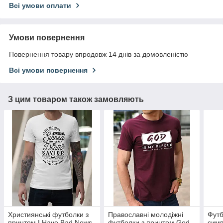
Всі умови оплати
Умови повернення
Повернення товару впродовж 14 днів за домовленістю
Всі умови повернення
З цим товаром також замовляють
Християнські футболки з
Православні молодіжні
Футб
принтом I Have Bad News
футболки з принтом God
симв