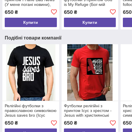
(У мене погані новини),
is My Refuge (Бог-мій
foll
100% бавовна у розмірі S
притулок), 100% бавовна
хрис
650
650
650
₴
₴
розмір S
баво
Купити
Купити
Подібні товари компанії
Релігійні футболки з
Футболки релігійні з
Релі
православною символікою
принтом Ісус з хрестом -
хрис
Jesus saves bro (Ісус
Jesus with християнські
симв
рятує бро), християнські x/
бавовняні х/б розмір S
моло
650
650
650
₴
₴
б розмір S
розм