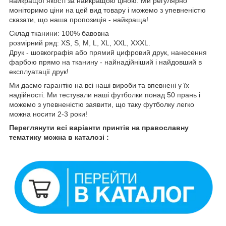
найкращої якості за найкращою ціною. Ми регулярно
моніторимо ціни на цей вид товару і можемо з упевненістю
сказати, що наша пропозиція - найкраща!
Склад тканини: 100% бавовна
розмірний ряд: XS, S, M, L, XL, XXL, XXXL.
Друк - шовкографія або прямий цифровий друк, нанесення
фарбою прямо на тканину - найнадійніший і найдовший в
експлуатації друк!
Ми даємо гарантію на всі наші вироби та впевнені у їх
надійності. Ми тестували наші футболки понад 50 прань і
можемо з упевненістю заявити, що таку футболку легко
можна носити 2-3 роки!
Переглянути всі варіанти принтів на православну
тематику можна в каталозі :