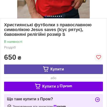
Християнські футболки з православною
символікою Jesus saves (Ісус рятує),
бавовняні релігійні розмір S
В наявності
Роздріб
650
₴
Купити
або
Купити з
Що таке купити з Пром?
Замовлення під захистом