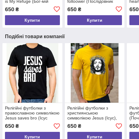
is My Refuge (Бог-мій
folloower (Послідовник
hear
притулок), 100% бавовна
христа), релігійні
100%
650
650
650
₴
₴
розмір S
бавовняні розмір S
Купити
Купити
Подібні товари компанії
Релігійні футболки з
Релігійні футболки з
Релі
православною символікою
християнською
футб
Jesus saves bro (Ісус
символікою Jesus (Ісус),
(Поч
рятує бро), християнські x/
молодіжні бавовняні х/б
хрис
650
650
650
₴
₴
б розмір S
розмір S
симв
Купити
Купити