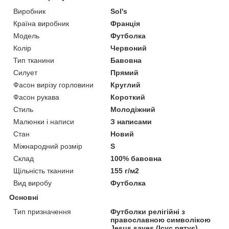
Виробник
Sol's
Країна виробник
Франція
Модель
Футболка
Колір
Червоний
Тип тканини
Бавовна
Силует
Прямий
Фасон вирізу горловини
Круглий
Фасон рукава
Короткий
Стиль
Молодіжний
Малюнки і написи
З написами
Стан
Новий
Міжнародний розмір
S
Склад
100% бавовна
Щільність тканини
155 г/м2
Вид виробу
Футболка
Основні
Тип призначення
Футболки релігійні з
православною символікою
Jesus saves (Ісус рятує),