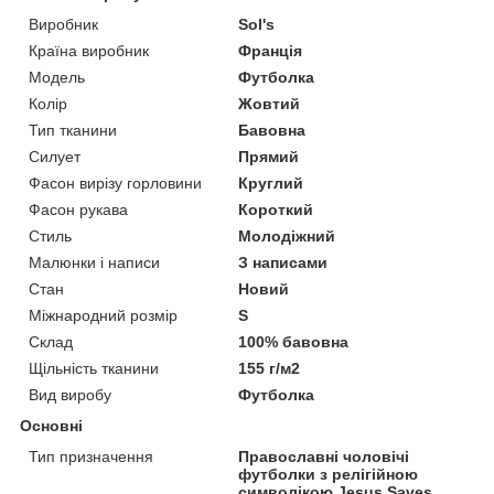
Виробник
Sol's
Країна виробник
Франція
Модель
Футболка
Колір
Жовтий
Тип тканини
Бавовна
Силует
Прямий
Фасон вирізу горловини
Круглий
Фасон рукава
Короткий
Стиль
Молодіжний
Малюнки і написи
З написами
Стан
Новий
Міжнародний розмір
S
Склад
100% бавовна
Щільність тканини
155 г/м2
Вид виробу
Футболка
Основні
Тип призначення
Православні чоловічі
футболки з релігійною
символікою Jesus Saves