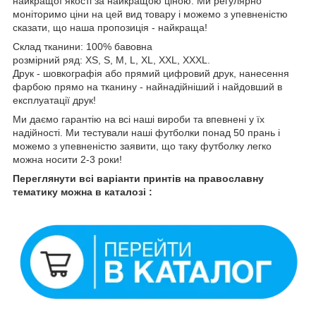
найкращої якості за найкращою ціною. Ми регулярно
моніторимо ціни на цей вид товару і можемо з упевненістю
сказати, що наша пропозиція - найкраща!
Склад тканини: 100% бавовна
розмірний ряд: XS, S, M, L, XL, XXL, XXXL.
Друк - шовкографія або прямий цифровий друк, нанесення
фарбою прямо на тканину - найнадійніший і найдовший в
експлуатації друк!
Ми даємо гарантію на всі наші вироби та впевнені у їх
надійності. Ми тестували наші футболки понад 50 прань і
можемо з упевненістю заявити, що таку футболку легко
можна носити 2-3 роки!
Переглянути всі варіанти принтів на православну
тематику можна в каталозі :