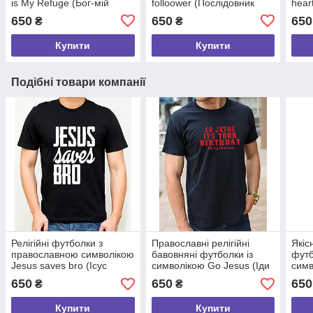
is My Refuge (Бог-мій
folloower (Послідовник
hear
притулок), 100% бавовна
христа), релігійні
100%
650
650
650
₴
₴
розмір S
бавовняні розмір S
Купити
Купити
Подібні товари компанії
Релігійні футболки з
Православні релігійні
Якіс
православною символікою
бавовняні футболки із
футб
Jesus saves bro (Ісус
символікою Go Jesus (Іди
симв
рятує бро), християнські x/
Ісус), розмір S
одно
650
650
650
₴
₴
б розмір S
Купити
Купити