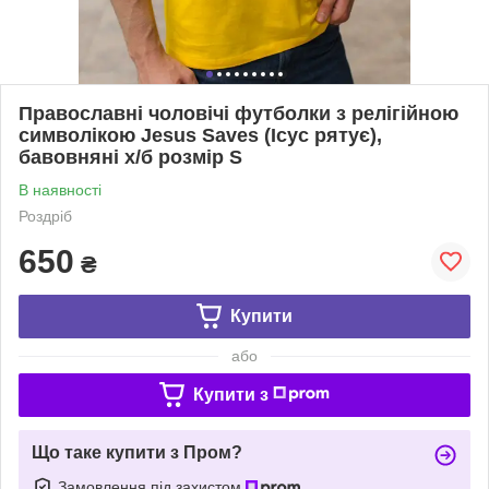
Православні чоловічі футболки з релігійною
символікою Jesus Saves (Ісус рятує),
бавовняні х/б розмір S
В наявності
Роздріб
650
₴
Купити
або
Купити з
Що таке купити з Пром?
Замовлення під захистом