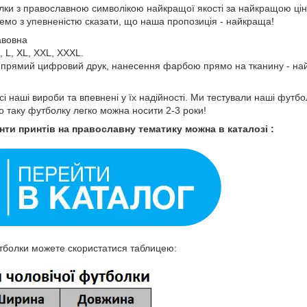
ки з православною символікою найкращої якості за найкращою цін
жемо з упевненістю сказати, що наша пропозиція - найкраща!
авовна
, L, XL, XXL, XXXL.
о прямий цифровий друк, нанесення фарбою прямо на тканину - най
і наші вироби та впевнені у їх надійності. Ми тестували наші футб
о таку футболку легко можна носити 2-3 роки!
нти принтів на православну тематику можна в каталозі :
тболки можете скористатися таблицею: