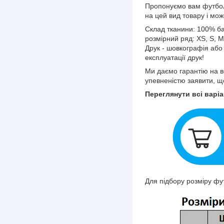
Пропонуємо вам футбол
на цей вид товару і мо
Склад тканини: 100% б
розмірний ряд: XS, S, M
Друк - шовкографія аб
експлуатації друк!
Ми даємо гарантію на вс
упевненістю заявити, щ
Переглянути всі варіа
Для підбору розміру фу