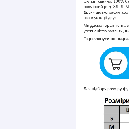
Склад тканини: 100% б
розмірний ряд: XS, S, M
Друк - шовкографія аб
експлуатації друк!
Ми даємо гарантію на вс
упевненістю заявити, щ
Переглянути всі варіа
Для підбору розміру фу