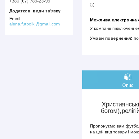
+380 (67) 789-23-99
alena.futbolki@gmail.com
У компанії підключені 
по
Опис
Християнські
богом),реліг
Пропонуємо вам футбол
на цей вид товару і мо