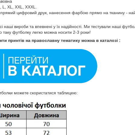
авовна
, L, XL, XXL, XXXL.
о прямий цифровий друк, нанесення фарбою прямо на тканину - най
і наші вироби та впевнені у їх надійності. Ми тестували наші футб
о таку футболку легко можна носити 2-3 роки!
нти принтів на православну тематику можна в каталозі :
тболки можете скористатися таблицею: