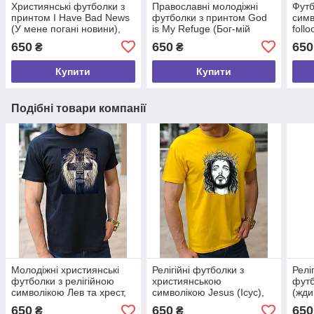
Християнські футболки з
Православні молодіжні
Футб
принтом I Have Bad News
футболки з принтом God
симв
(У мене погані новини),
is My Refuge (Бог-мій
foll
100% бавовна у розмірі S
притулок), 100% бавовна
хрис
650
650
650
₴
₴
розмір S
баво
Купити
Купити
Подібні товари компанії
Молодіжні християнські
Релігійні футболки з
Релі
футболки з релігійною
християнською
футб
символікою Лев та хрест,
символікою Jesus (Ісус),
(жди
розмір S
молодіжні бавовняні х/б
хрис
650
650
650
₴
₴