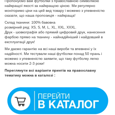
Пропонуємо вам футболки з православною символікою
найкращої якості за найкращою ціною. Ми регулярно
моніторимо ціни на цей вид товару і можемо з упевненістю
сказати, що наша пропозиція - найкраща!
Склад тканини: 100% бавовна
розмірний ряд: XS, S, M, L, XL, XXL, XXXL.
Друк - шовкографія або прямий цифровий друк, нанесення
фарбою прямо на тканину - найнадійніший і найдовший в
експлуатації друк!
Ми даємо гарантію на всі наші вироби та впевнені у їх
надійності. Ми тестували наші футболки понад 50 прань і
можемо з упевненістю заявити, що таку футболку легко
можна носити 2-3 роки!
Переглянути всі варіанти принтів на православну
тематику можна в каталозі :