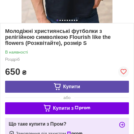
Молодіжні християнські футболки з
релігійною символікою Flourish like the
flowers (Розквітайте), розмір S
В наявності
Роздріб
650
₴
Купити
або
Купити з
Що таке купити з Пром?
Замовлення під захистом