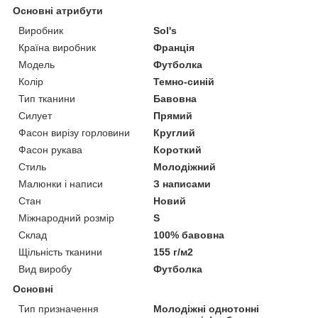
Основні атрибути
Виробник
Sol's
Країна виробник
Франція
Модель
Футболка
Колір
Темно-синій
Тип тканини
Бавовна
Силует
Прямий
Фасон вирізу горловини
Круглий
Фасон рукава
Короткий
Стиль
Молодіжний
Малюнки і написи
З написами
Стан
Новий
Міжнародний розмір
S
Склад
100% бавовна
Щільність тканини
155 г/м2
Вид виробу
Футболка
Основні
Тип призначення
Молодіжні однотонні