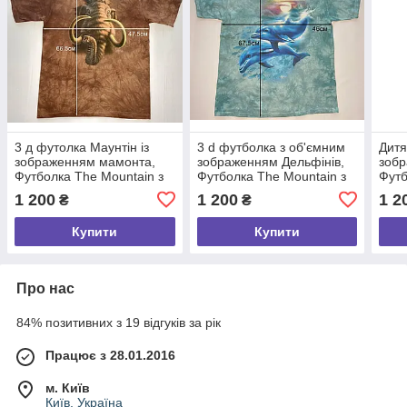
3 д футолка Маунтін із
3 d футболка з об'ємним
Дитя
зображенням мамонта,
зображенням Дельфінів,
зобр
Футболка The Mountain з
Футболка The Mountain з
Футб
мамонтом — розмір 47*66
дельфінами — розмір
голо
1 200
1 200
1 2
₴
₴
см, США
46*67 см, США
34*4
Купити
Купити
Про нас
84% позитивних з 19 відгуків за рік
Працює з 28.01.2016
м. Київ
Київ, Україна