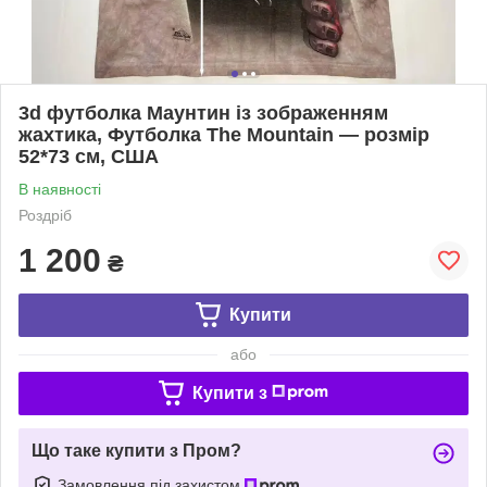
3d футболка Маунтин із зображенням
жахтика, Футболка The Mountain — розмір
52*73 см, США
В наявності
Роздріб
1 200
₴
Купити
або
Купити з
Що таке купити з Пром?
Замовлення під захистом