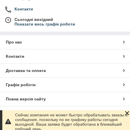
Контакти
Сьогодні вихідний
Показати весь графік роботи
Про нас
Контакти
Доставка та оплата
Графік роботи
Повна версія сайту
Сайт створено на маркетплейсі
Prom.ua
Сейчас компания не может быстро обрабатывать заказы и
сообщения, поскольку по ее графику работы сегодня
выходной. Ваша заявка будет обработана в ближайший
Політика конфіденційності
рабочий день.