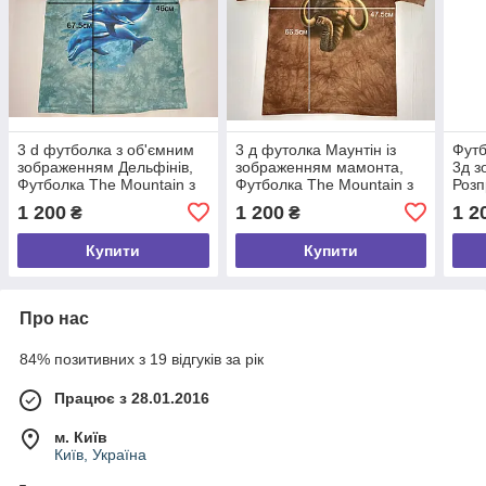
3 d футболка з об'ємним
3 д футолка Маунтін із
Футб
зображенням Дельфінів,
зображенням мамонта,
3д з
Футболка The Mountain з
Футболка The Mountain з
Розп
дельфінами — розмір
мамонтом — розмір 47*66
дитя
1 200
1 200
1 2
₴
₴
46*67 см, США
см, США
см)
Купити
Купити
Про нас
84% позитивних з 19 відгуків за рік
Працює з 28.01.2016
м. Київ
Київ, Україна