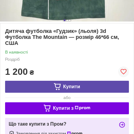
Дитяча футболка «Гудзик» (льоля) 3d
Футболка The Mountain — розмір 46*66 см,
США
В наявності
Роздріб
1 200
₴
Купити
або
Купити з
Що таке купити з Пром?
Замовлення під захистом